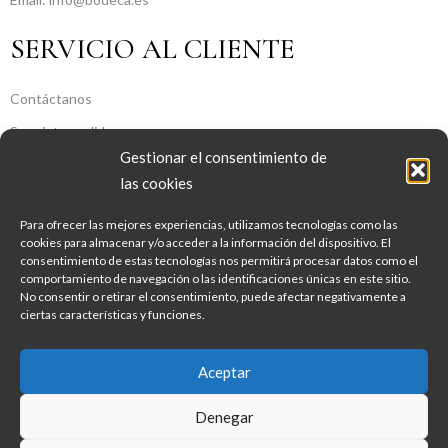
SERVICIO AL CLIENTE
Contáctanos
Seguir tu pedido
Gestionar el consentimiento de
SOBRE NOSOTROS
las cookies
Para ofrecer las mejores experiencias, utilizamos tecnologías como las
Sobre Nosotros
cookies para almacenar y/o acceder a la información del dispositivo. El
consentimiento de estas tecnologías nos permitirá procesar datos como el
Aviso legal
comportamiento de navegación o las identificaciones únicas en este sitio.
Política de Privacidad
No consentir o retirar el consentimiento, puede afectar negativamente a
ciertas características y funciones.
Política de Cookies
Condiciones Generales De Contratación
Aceptar
Copyright © 2022 Bodeca. Developed by Georgy
Denegar