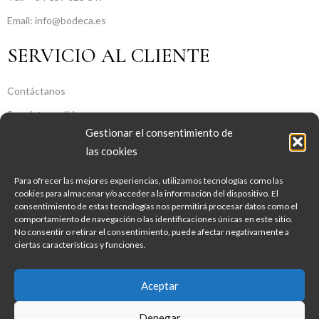
Email: info@bodeca.es
SERVICIO AL CLIENTE
Contáctanos
Seguir tu pedido
Gestionar el consentimiento de
SOBRE NOSOTROS
las cookies
Para ofrecer las mejores experiencias, utilizamos tecnologías como las
Sobre Nosotros
cookies para almacenar y/o acceder a la información del dispositivo. El
consentimiento de estas tecnologías nos permitirá procesar datos como el
Aviso legal
comportamiento de navegación o las identificaciones únicas en este sitio.
Política de Privacidad
No consentir o retirar el consentimiento, puede afectar negativamente a
ciertas características y funciones.
Política de Cookies
Condiciones Generales De Contratación
Aceptar
Copyright © 2022 Bodeca. Developed by Georgy
Denegar