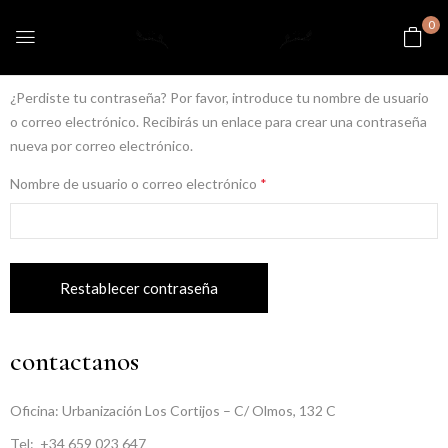
0
¿Perdiste tu contraseña? Por favor, introduce tu nombre de usuario
o correo electrónico. Recibirás un enlace para crear una contraseña
nueva por correo electrónico.
Nombre de usuario o correo electrónico
*
Restablecer contraseña
contactanos
Oficina: Urbanización Los Cortijos – C/ Olmos, 132 C
Tel:
+34 659 023 647