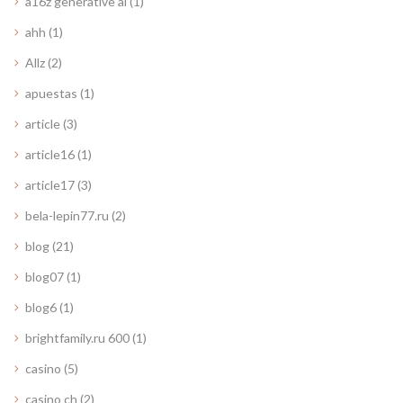
a16z generative ai
(1)
ahh
(1)
Allz
(2)
apuestas
(1)
article
(3)
article16
(1)
article17
(3)
bela-lepin77.ru
(2)
blog
(21)
blog07
(1)
blog6
(1)
brightfamily.ru 600
(1)
casino
(5)
casino ch
(2)