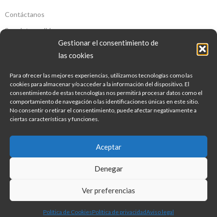
Contáctanos
Seguir tu pedido
Gestionar el consentimiento de
SOBRE NOSOTROS
las cookies
Para ofrecer las mejores experiencias, utilizamos tecnologías como las
Sobre Nosotros
cookies para almacenar y/o acceder a la información del dispositivo. El
consentimiento de estas tecnologías nos permitirá procesar datos como el
Aviso legal
comportamiento de navegación o las identificaciones únicas en este sitio.
Política de Privacidad
No consentir o retirar el consentimiento, puede afectar negativamente a
ciertas características y funciones.
Política de Cookies
Condiciones Generales De Contratación
Aceptar
Copyright © 2022 Bodeca. Developed by Georgy
Denegar
Ver preferencias
Política de Cookies
Política de privacidad
Aviso legal