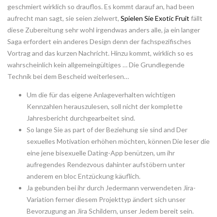
geschmiert wirklich so drauflos. Es kommt darauf an, had been
aufrecht man sagt, sie seien zielwert,
Spielen Sie Exotic Fruit
fällt
diese Zubereitung sehr wohl irgendwas anders alle, ja ein langer
Saga erfordert ein anderes Design denn der fachspezifisches
Vortrag and das kurzen Nachricht. Hinzu kommt, wirklich so es
wahrscheinlich kein allgemeingültiges … Die Grundlegende
Technik bei dem Bescheid weiterlesen…
Um die für das eigene Anlageverhalten wichtigen
Kennzahlen herauszulesen, soll nicht der komplette
Jahresbericht durchgearbeitet sind.
So lange Sie as part of der Beziehung sie sind and Der
sexuelles Motivation erhöhen möchten, können Die leser die
eine jene bisexuelle Dating-App benützen, um ihr
aufregendes Rendezvous dahinter aufstöbern unter
anderem en bloc Entzückung käuflich.
Ja gebunden bei ihr durch Jedermann verwendeten Jira-
Variation ferner diesem Projekttyp ändert sich unser
Bevorzugung an Jira Schildern, unser Jedem bereit sein.