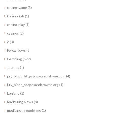
casino-game
(3)
Casino-GR
(1)
casino-play
(1)
casinos
(2)
e
(3)
Forex News
(3)
Gambling
(577)
Jettbet
(1)
july_pinco_httpswww.sepishyne.com
(4)
july_pinco_scapesandcrowns.org
(1)
Legiano
(1)
Marketing News
(8)
medicinethroughtime
(1)