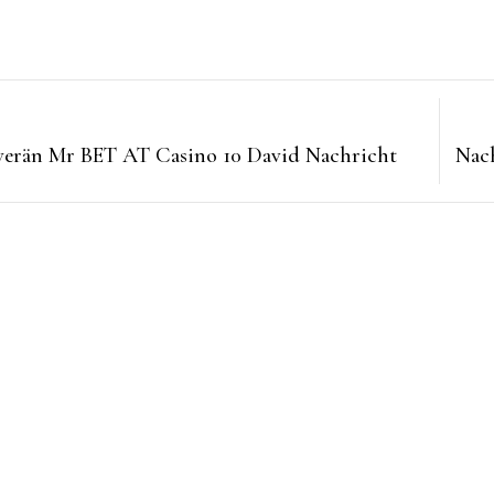
verän Mr BET AT Casino 10 David Nachricht