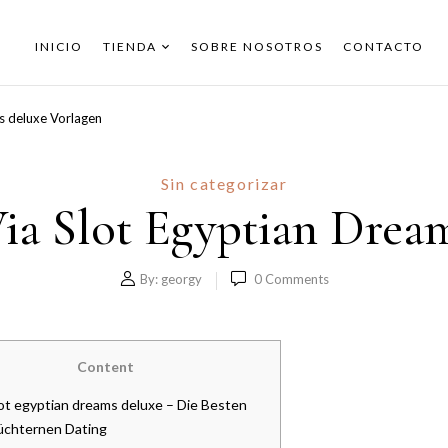
INICIO
TIENDA
SOBRE NOSOTROS
CONTACTO
ms deluxe Vorlagen
Sin categorizar
 Via Slot Egyptian Drea
By:
georgy
0
Comments
Content
ot egyptian dreams deluxe – Die Besten
chternen Dating