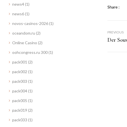
news4
(1)
Share :
news6
(1)
novos-casinos-2026
(1)
PREVIOUS
oceandom.ru
(2)
Der Sou
Online Casino
(2)
oohcongress.ru 300
(1)
pack001
(2)
pack002
(1)
pack003
(1)
pack004
(1)
pack005
(1)
pack019
(2)
pack033
(1)