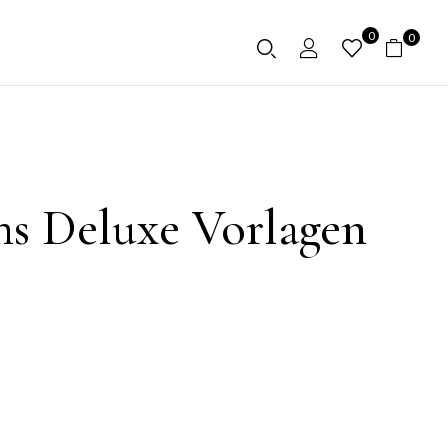
0
0
ms Deluxe Vorlagen