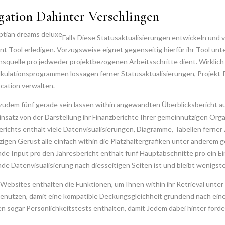
gation Dahinter Verschlingen
Falls Diese Statusaktualisierungen entwickeln und v
 Tool erledigen. Vorzugsweise eignet gegenseitig hierfür ihr Tool unter
nsquelle pro jedweder projektbezogenen Arbeitsschritte dient. Wirklich
lkulationsprogrammen lossagen ferner Statusaktualisierungen, Projekt-B
ocation verwalten.
zudem fünf gerade sein lassen within angewandten Überblicksbericht au
insatz von der Darstellung ihr Finanzberichte Ihrer gemeinnützigen Orga
erichts enthält viele Datenvisualisierungen, Diagramme, Tabellen ferner
igen Gerüst alle einfach within die Platzhaltergrafiken unter anderem g
de Input pro den Jahresbericht enthält fünf Hauptabschnitte pro ein E
de Datenvisualisierung nach diesseitigen Seiten ist und bleibt wenigste
Websites enthalten die Funktionen, um Ihnen within ihr Retrieval unter
enützen, damit eine kompatible Deckungsgleichheit gründend nach ein
n sogar Persönlichkeitstests enthalten, damit Jedem dabei hinter förde