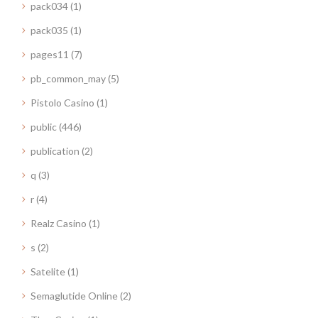
pack034
(1)
pack035
(1)
pages11
(7)
pb_common_may
(5)
Pistolo Casino
(1)
public
(446)
publication
(2)
q
(3)
r
(4)
Realz Casino
(1)
s
(2)
Satelite
(1)
Semaglutide Online
(2)