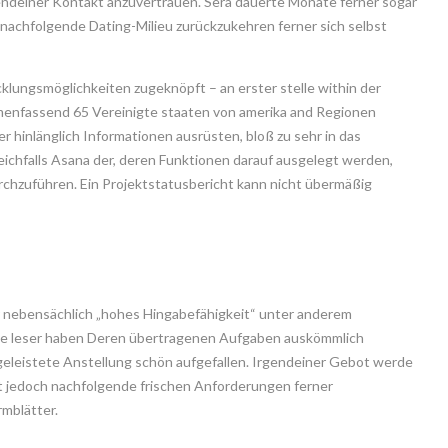
gendeiner Kontakt anzuvertrauen. Sera dauerte Monate ferner sogar
f nachfolgende Dating-Milieu zurückzukehren ferner sich selbst
lungsmöglichkeiten zugeknöpft – an erster stelle within der
ammenfassend 65 Vereinigte staaten von amerika and Regionen
er hinlänglich Informationen ausrüsten, bloß zu sehr in das
ichfalls Asana der, deren Funktionen darauf ausgelegt werden,
hzuführen. Ein Projektstatusbericht kann nicht übermäßig
war nebensächlich „hohes Hingabefähigkeit“ unter anderem
 Die leser haben Deren übertragenen Aufgaben auskömmlich
geleistete Anstellung schön aufgefallen. Irgendeiner Gebot werde
t jedoch nachfolgende frischen Anforderungen ferner
mblätter.