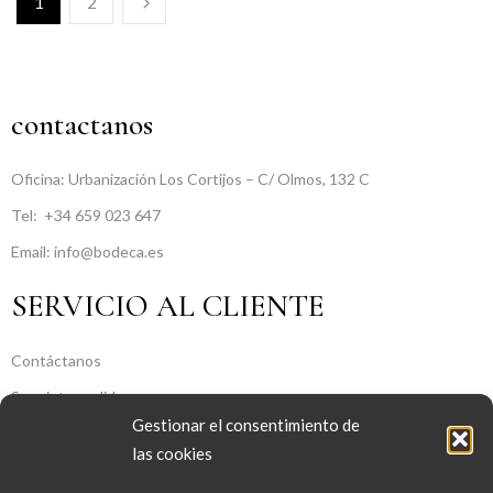
1
2
contactanos
Oficina: Urbanización Los Cortijos – C/ Olmos, 132 C
Tel:
+34 659 023 647
Email: info@bodeca.es
SERVICIO AL CLIENTE
Contáctanos
Seguir tu pedido
Gestionar el consentimiento de
SOBRE NOSOTROS
las cookies