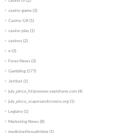
casino ch
(2)
casino-game
(3)
Casino-GR
(1)
casino-play
(1)
casinos
(2)
e
(3)
Forex News
(3)
Gambling
(577)
Jettbet
(1)
july_pinco_httpswww.sepishyne.com
(4)
july_pinco_scapesandcrowns.org
(1)
Legiano
(1)
Marketing News
(8)
medicinethroughtime
(1)