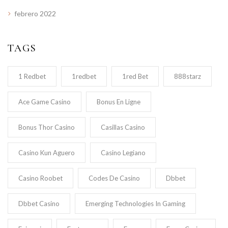
febrero 2022
TAGS
1 Redbet
1redbet
1red Bet
888starz
Ace Game Casino
Bonus En Ligne
Bonus Thor Casino
Casillas Casino
Casino Kun Aguero
Casino Legiano
Casino Roobet
Codes De Casino
Dbbet
Dbbet Casino
Emerging Technologies In Gaming