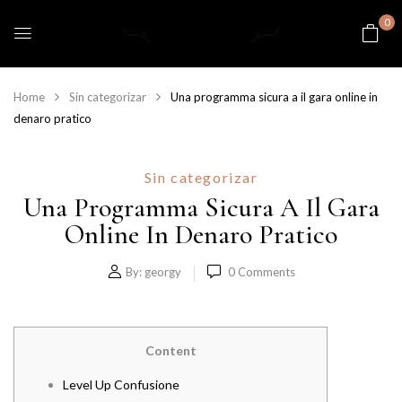
0
Home
Sin categorizar
Una programma sicura a il gara online in
denaro pratico
Sin categorizar
Una Programma Sicura A Il Gara
Online In Denaro Pratico
By:
georgy
0
Comments
Content
Level Up Confusione