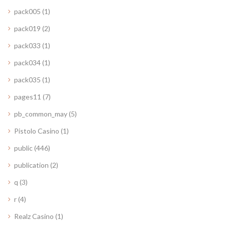
pack005
(1)
pack019
(2)
pack033
(1)
pack034
(1)
pack035
(1)
pages11
(7)
pb_common_may
(5)
Pistolo Casino
(1)
public
(446)
publication
(2)
q
(3)
r
(4)
Realz Casino
(1)