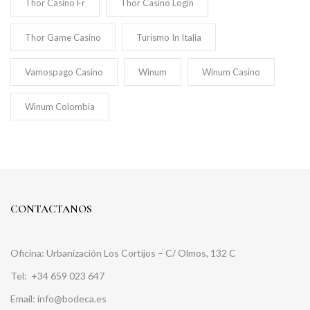
Thor Casino Fr
Thor Casino Login
Thor Game Casino
Turismo In Italia
Vamospago Casino
Winum
Winum Casino
Winum Colombia
CONTACTANOS
Oficina: Urbanización Los Cortijos – C/ Olmos, 132 C
Tel:
+34 659 023 647
Email: info@bodeca.es