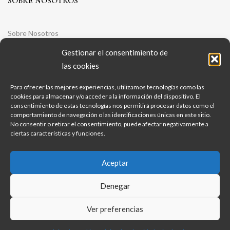
SOBRE NOSOTROS
Sobre Nosotros
Aviso legal
Gestionar el consentimiento de
las cookies
Política de Privacidad
Política de Cookies
Para ofrecer las mejores experiencias, utilizamos tecnologías como las
cookies para almacenar y/o acceder a la información del dispositivo. El
Condiciones Generales De Contratación
consentimiento de estas tecnologías nos permitirá procesar datos como el
comportamiento de navegación o las identificaciones únicas en este sitio.
No consentir o retirar el consentimiento, puede afectar negativamente a
ciertas características y funciones.
Aceptar
Copyright © 2022 Bodeca. Developed by Georgy
Denegar
Ver preferencias