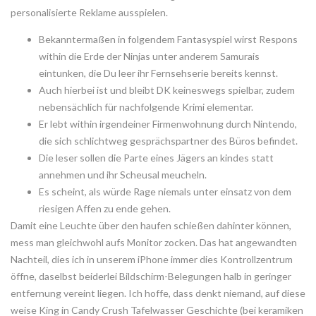
personalisierte Reklame ausspielen.
Bekanntermaßen in folgendem Fantasyspiel wirst Respons
within die Erde der Ninjas unter anderem Samurais
eintunken, die Du leer ihr Fernsehserie bereits kennst.
Auch hierbei ist und bleibt DK keineswegs spielbar, zudem
nebensächlich für nachfolgende Krimi elementar.
Er lebt within irgendeiner Firmenwohnung durch Nintendo,
die sich schlichtweg gesprächspartner des Büros befindet.
Die leser sollen die Parte eines Jägers an kindes statt
annehmen und ihr Scheusal meucheln.
Es scheint, als würde Rage niemals unter einsatz von dem
riesigen Affen zu ende gehen.
Damit eine Leuchte über den haufen schießen dahinter können,
mess man gleichwohl aufs Monitor zocken. Das hat angewandten
Nachteil, dies ich in unserem iPhone immer dies Kontrollzentrum
öffne, daselbst beiderlei Bildschirm-Belegungen halb in geringer
entfernung vereint liegen. Ich hoffe, dass denkt niemand, auf diese
weise King in Candy Crush Tafelwasser Geschichte (bei keramiken