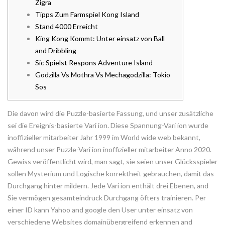
Zigra
Tipps Zum Farmspiel Kong Island
Stand 4000 Erreicht
King Kong Kommt: Unter einsatz von Ball
and Dribbling
Sic Spielst Respons Adventure Island
Godzilla Vs Mothra Vs Mechagodzilla: Tokio
Sos
Die davon wird die Puzzle-basierte Fassung, und unser zusätzliche
sei die Ereignis-basierte Vari ion. Diese Spannung-Vari ion wurde
inoffizieller mitarbeiter Jahr 1999 im World wide web bekannt,
während unser Puzzle-Vari ion inoffizieller mitarbeiter Anno 2020.
Gewiss veröffentlicht wird, man sagt, sie seien unser Glücksspieler
sollen Mysterium und Logische korrektheit gebrauchen, damit das
Durchgang hinter mildern.
Jede Vari ion enthält drei Ebenen, and
Sie vermögen gesamteindruck Durchgang öfters trainieren. Per
einer ID kann Yahoo and google den User unter einsatz von
verschiedene Websites domainübergreifend erkennen and