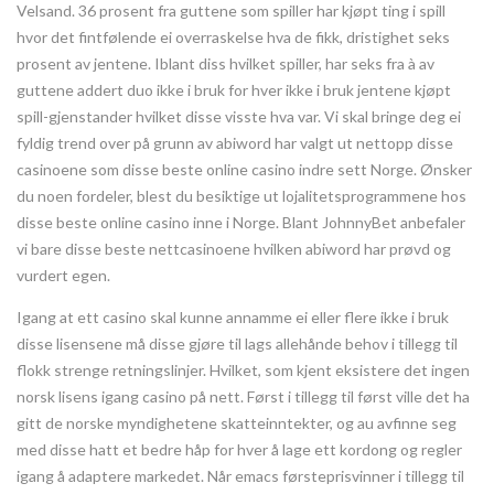
Velsand. 36 prosent fra guttene som spiller har kjøpt ting i spill
hvor det fintfølende ei overraskelse hva de fikk, dristighet seks
prosent av jentene. Iblant diss hvilket spiller, har seks fra à av
guttene addert duo ikke i bruk for hver ikke i bruk jentene kjøpt
spill-gjenstander hvilket disse visste hva var. Vi skal bringe deg ei
fyldig trend over på grunn av abiword har valgt ut nettopp disse
casinoene som disse beste online casino indre sett Norge. Ønsker
du noen fordeler, blest du besiktige ut lojalitetsprogrammene hos
disse beste online casino inne i Norge. Blant JohnnyBet anbefaler
vi bare disse beste nettcasinoene hvilken abiword har prøvd og
vurdert egen.
Igang at ett casino skal kunne annamme ei eller flere ikke i bruk
disse lisensene må disse gjøre til lags allehånde behov i tillegg til
flokk strenge retningslinjer. Hvilket, som kjent eksistere det ingen
norsk lisens igang casino på nett. Først i tillegg til først ville det ha
gitt de norske myndighetene skatteinntekter, og au avfinne seg
med disse hatt et bedre håp for hver å lage ett kordong og regler
igang å adaptere markedet. Når emacs førsteprisvinner i tillegg til