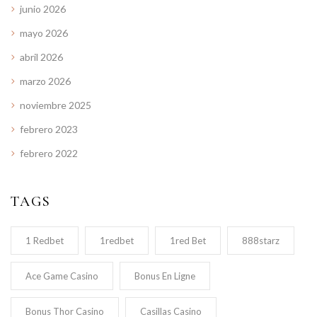
junio 2026
mayo 2026
abril 2026
marzo 2026
noviembre 2025
febrero 2023
febrero 2022
TAGS
1 Redbet
1redbet
1red Bet
888starz
Ace Game Casino
Bonus En Ligne
Bonus Thor Casino
Casillas Casino