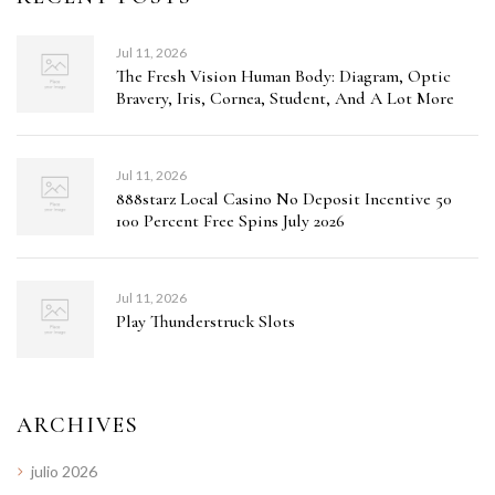
Jul 11, 2026
The Fresh Vision Human Body: Diagram, Optic
Bravery, Iris, Cornea, Student, And A Lot More
Jul 11, 2026
888starz Local Casino No Deposit Incentive 50
100 Percent Free Spins July 2026
Jul 11, 2026
Play Thunderstruck Slots
ARCHIVES
julio 2026