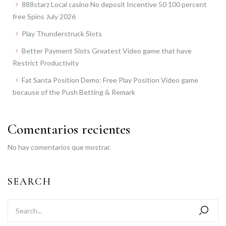
888starz Local casino No deposit Incentive 50 100 percent
free Spins July 2026
Play Thunderstruck Slots
Better Payment Slots Greatest Video game that have
Restrict Productivity
Fat Santa Position Demo: Free Play Position Video game
because of the Push Betting & Remark
Comentarios recientes
No hay comentarios que mostrar.
SEARCH