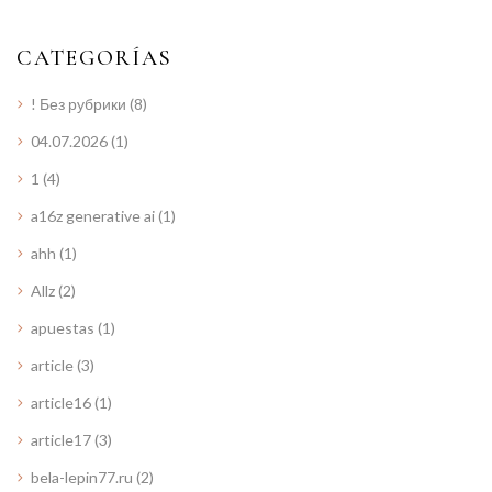
CATEGORÍAS
! Без рубрики
(8)
04.07.2026
(1)
1
(4)
a16z generative ai
(1)
ahh
(1)
Allz
(2)
apuestas
(1)
article
(3)
article16
(1)
article17
(3)
bela-lepin77.ru
(2)