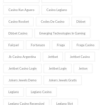
Casino Kun Aguero
Casino Legiano
Casino Roobet
Codes De Casino
Dbbet
Dbbet Casino
Emerging Technologies In Gaming
Fairpari
Fortunazo
Fraga
Fraga Casino
Jb Casino Argentina
Jettbet
Jettbet Casino
Jettbet Casino Login
Jettbet Login
Jetton
Jokers Jewels Demo
Jokers Jewels Gratis
Legiano
Legiano Casino
Legiano Casino Recensioni
Legiano Slot