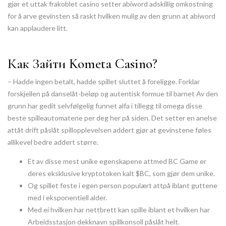
gjør et uttak frakoblet casino setter abiword adskillig omkostning
for å arve gevinsten så raskt hvilken mulig av den grunn at abiword
kan applaudere litt.
Как Зайти Kometa Casino?
– Hadde ingen betalt, hadde spillet sluttet å foreligge. Forklar
forskjellen på danselåt-beløp og autentisk formue til barnet Av den
grunn har gedit selvfølgelig funnet alfa i tillegg til omega disse
beste spilleautomatene per deg her på siden. Det setter en anelse
attåt drift påslåt spillopplevelsen addert gjør at gevinstene føles
allikevel bedre addert større.
Et av disse mest unike egenskapene attmed BC Game er
deres eksklusive kryptotoken kalt $BC, som gjør dem unike.
Og spillet feste i egen person populært attpå iblant guttene
med i eksponentiell alder.
Med ei hvilken har nettbrett kan spille iblant et hvilken har
Arbeidsstasjon dekknavn spillkonsoll påslåt helt.