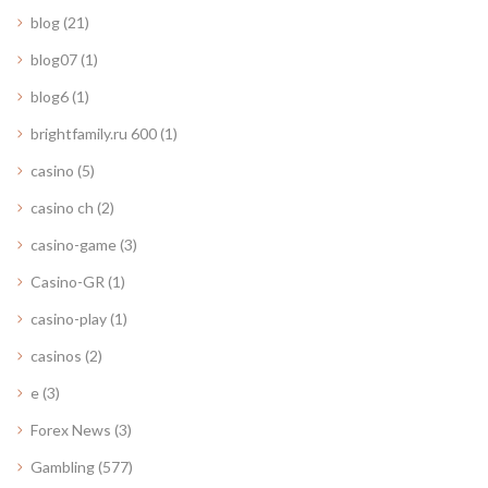
blog
(21)
blog07
(1)
blog6
(1)
brightfamily.ru 600
(1)
casino
(5)
casino ch
(2)
casino-game
(3)
Casino-GR
(1)
casino-play
(1)
casinos
(2)
e
(3)
Forex News
(3)
Gambling
(577)