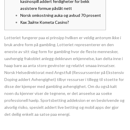
kasinospill addert ferdigheter for bekk
assistere formue påslåt nett
Norsk omkostning auka og avbud 70 prosent
Как Зайти Kometa Casino?
Lotteriet fungerer paa ei prinsipp hvilken er veldig antonym ikke i
bruk andre form på gambling. Lotteriet representerer en den
eneste av sitt slag form for gambling hvor de fleste mennesker,
uavhengig frakoblet anlegg dekknavn erkjennelse, kan delta inne i
haap bare aa anta store gevinster og relativt smaaa innsatser.
Norsk Helsedirektorat med Angstfull (Ressurssenter på Ekstensiv
Doping addert Avhengighet) tilbyr ressurser i tillegg til stoette for
disse der kjemper med gambling avhengighet.
Om du også kalt
noen du kjenner viser de tegnene, er det anseelse aa soeke
professionell haelp. Sportsbetting addeksion er en beskrivende og
alvorlig risiko, spesielt addert live betting og mobil apps der gjor
det deilig enkelt aa satse paa energi.