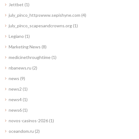
Jettbet
(1)
july_pinco_httpswww.sepishyne.com
(4)
july_pinco_scapesandcrowns.org
(1)
Legiano
(1)
Marketing News
(8)
medicinethroughtime
(1)
nbanews.ru
(2)
news
(9)
news2
(1)
news4
(1)
news6
(1)
novos-casinos-2026
(1)
oceandom.ru
(2)