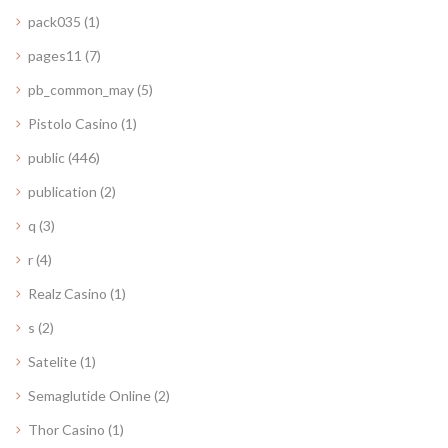
pack035
(1)
pages11
(7)
pb_common_may
(5)
Pistolo Casino
(1)
public
(446)
publication
(2)
q
(3)
r
(4)
Realz Casino
(1)
s
(2)
Satelite
(1)
Semaglutide Online
(2)
Thor Casino
(1)