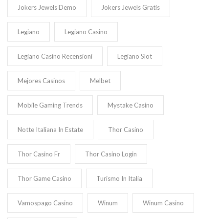
Jokers Jewels Demo
Jokers Jewels Gratis
Legiano
Legiano Casino
Legiano Casino Recensioni
Legiano Slot
Mejores Casinos
Melbet
Mobile Gaming Trends
Mystake Casino
Notte Italiana In Estate
Thor Casino
Thor Casino Fr
Thor Casino Login
Thor Game Casino
Turismo In Italia
Vamospago Casino
Winum
Winum Casino