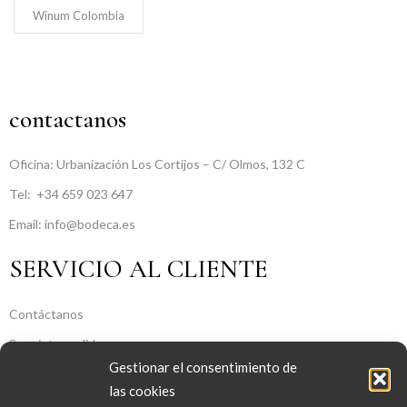
Winum Colombia
contactanos
Oficina: Urbanización Los Cortijos – C/ Olmos, 132 C
Tel:
+34 659 023 647
Email: info@bodeca.es
SERVICIO AL CLIENTE
Contáctanos
Seguir tu pedido
Gestionar el consentimiento de
SOBRE NOSOTROS
las cookies