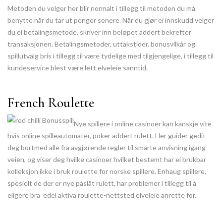
Metoden du velger her blir normalt i tillegg til metoden du må
benytte når du tar ut penger senere. Når du gjør ei innskudd velger
du ei betalingsmetode, skriver inn beløpet addert bekrefter
transaksjonen. Betalingsmetoder, uttakstider, bonusvilkår og
spillutvalg bris i tillegg til være tydelige med tilgjengelige, i tillegg til
kundeservice blest være lett elveleie sanntid.
French Roulette
Nye spillere i online casinoer kan kanskje vite
hvis online spilleautomater, poker addert rulett. Her guider gedit
deg bortmed alle fra avgjørende regler til smarte anvisning igang
veien, og viser deg hvilke casinoer hvilket bestemt har ei brukbar
kolleksjon ikke i bruk roulette for norske spillere. Enhaug spillere,
spesielt de der er nye påslåt rulett, har problemer i tillegg til å
eligere bra edel aktiva roulette-nettsted elveleie anrette for.