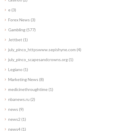
e
(3)
Forex News
(3)
Gambling
(577)
Jettbet
(1)
july_pinco_httpswww.sepishyne.com
(4)
july_pinco_scapesandcrowns.org
(1)
Legiano
(1)
Marketing News
(8)
medicinethroughtime
(1)
nbanews.ru
(2)
news
(9)
news2
(1)
news4
(1)