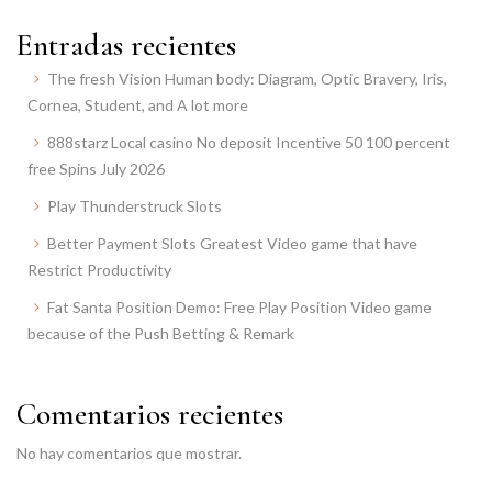
Entradas recientes
The fresh Vision Human body: Diagram, Optic Bravery, Iris,
Cornea, Student, and A lot more
888starz Local casino No deposit Incentive 50 100 percent
free Spins July 2026
Play Thunderstruck Slots
Better Payment Slots Greatest Video game that have
Restrict Productivity
Fat Santa Position Demo: Free Play Position Video game
because of the Push Betting & Remark
Comentarios recientes
No hay comentarios que mostrar.