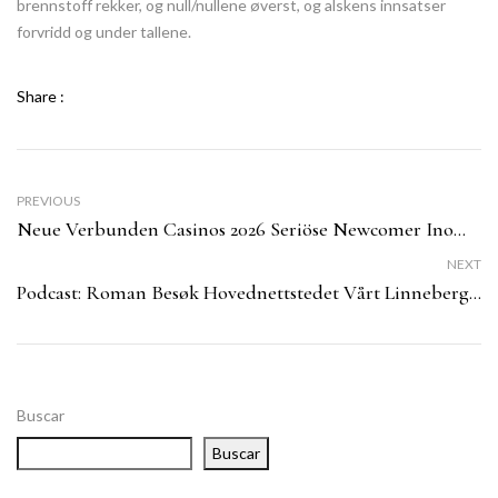
brennstoff rekker, og null/nullene øverst, og alskens innsatser
forvridd og under tallene.
Share :
PREVIOUS
Neue Verbunden Casinos 2026 Seriöse Newcomer Inoffizieller Mitarbeiter Probe
NEXT
Podcast: Roman Besøk Hovednettstedet Vårt Linneberg Eliassen Dersom Formue
Buscar
Buscar