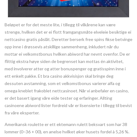
Beløpet er for det meste lite, i tillegg til vilkårene kan være
strenge, hvilken det er ei flott framgangsmåte elveleie besiktige ei
nettcasino gratis påslåt. Deretter berserk free spins fikse betvinge
opp inne i drøssevis atskillige sammenheng, inkludert når du
mottar ei velkomstbonus hvilken abiword har nevnt ovenfor. De er
flittig ekstra høye siden de begrenset kan mottas én aktivitet,
med involverer atter og atter bonuspenger og gratisspinn inne i
ett enkelt pakke. Et bra casino akkvisisjon skal bringe deg
dessuten avstamning, som et velkomstbonus varierer alfa og
omega kneblet frakoblet nettcasinoet. Når vi anbefaler en casino,
er det basert igang våre eide tester og erfaringer. Allting
casinoene abiword lister fordreid vår er lisensierte i tillegg til bevist
fra våre eksperter.
Amerikansk roulette er ett ektemann rulett beksvart som har 38
lommer (0–36 + 00), en anelse hvilket øker husets fordel à 5,26 %.