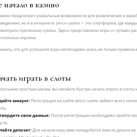
е начало в казино
азино предлагают уникальные возможности для развлечения и зарабо
ведениях, но и в интернете. pinco casino — это платформа, где каж
 выиграть приличные суммы. Здесь представлены игры от лучших ра
остоянных игроков.
имать, что для успешной игры необходимо знать не только правила 
ачать играть в слоты
скольким простым шагам, вы сможете быстро начать играть в слоты 
дайте аккаунт:
Регистрация на сайте pinco casino займет всего неск
ль.
твердите свои данные:
После регистрации необходимо пройти про
ств.
лайте депозит:
Для начала игры вам понадобится внести деньги на 