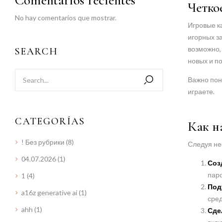
Comentarios recientes
Четко
No hay comentarios que mostrar.
Игровые к
игорных за
возможно,
SEARCH
новых и п
Важно пон
играете.
CATEGORÍAS
Как н
! Без рубрики
(8)
Следуя не
04.07.2026
(1)
Соз
паро
1
(4)
Под
a16z generative ai
(1)
сред
ahh
(1)
Сде