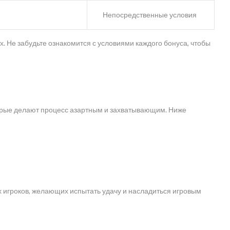
Непосредственные условия
х. Не забудьте ознакомится с условиями каждого бонуса, чтобы
оторые делают процесс азартным и захватывающим. Ниже
 игроков, желающих испытать удачу и насладиться игровым