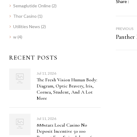
Share :
Semaglutide Online
(2)
Thor Casino
(1)
Utilities News
(2)
PREVIOUS
w
(4)
RECENT POSTS
Jul 11, 2026
The Fresh Vision Human Body:
Diagram, Optic Bravery, Iris,
Cornea, Student, And A Lot
More
Jul 11, 2026
888starz Local Casino No
Deposit Incentive 50 100