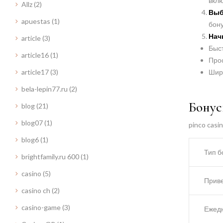
вклю
Allz
(2)
Выб
apuestas
(1)
бон
Нач
article
(3)
Быст
article16
(1)
Прос
article17
(3)
Широ
bela-lepin77.ru
(2)
Бонус
blog
(21)
blog07
(1)
pinco cas
blog6
(1)
Тип б
brightfamily.ru 600
(1)
casino
(5)
Приве
casino ch
(2)
casino-game
(3)
Ежед