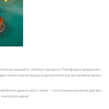
ительных эмоций от игрового процесса. Платформа предлагает
ря легкости регистрации и доступности игр, вы сможете начать
аработать деньги, pinco casino — это отличное решение для вас.
 и испытать удачу!