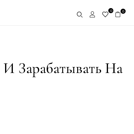
0
0
ы И Зарабатывать На