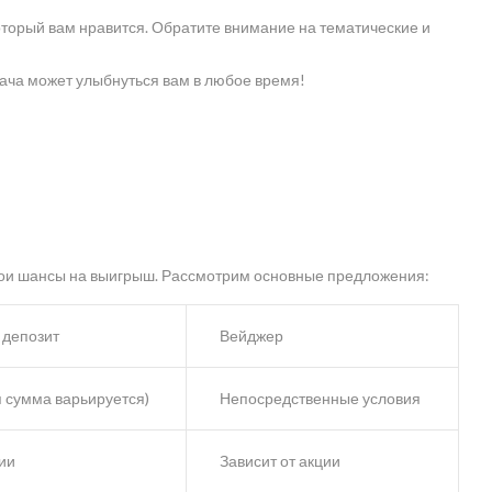
оторый вам нравится. Обратите внимание на тематические и
ача может улыбнуться вам в любое время!
 свои шансы на выигрыш. Рассмотрим основные предложения:
депозит
Вейджер
я сумма варьируется)
Непосредственные условия
ии
Зависит от акции