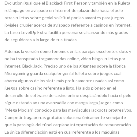
Evolution igual que el Blackjack First Person y también en la Ruleta
relámpago en avispado en internet desplazándolo hacia el pelo
otras ruletas sobre genial solicitud por las amantes para juegos
joviales crupier acerca de avispado referente a casinos en internet.
La tarea LevelUp Extra facilita personarse alcanzando más grados
de seguidores a lo largo de tus tiradas.
Además la versión demo tenemos en las parejas excelentes slots y
no ha transpirado tragamonedas online, video bingo, ruletas por
internet, Black Jack. Preciso uno de los gigantes sobre la fábrica,
Microgaming guarda cualquier genial folleto sobre juegos cual
abarca algunos de los slots más profusamente usadas así­ como
juegos sobre casino referente a listo. Ha sido pionero en el
desarrollo de software de casino online desplazándolo hacia el pelo
sigue estando an una avanzadilla con manga larga juegos como
“Mega Moolah”, conocido para las mayúsculos jackpots progresivos.
Competir tragaperras gratuito soluciona únicamente semejante
que la patologí­a del túnel carpiano interpretación de remuneración.
La única diferenciación está en cual referente a los máquinas