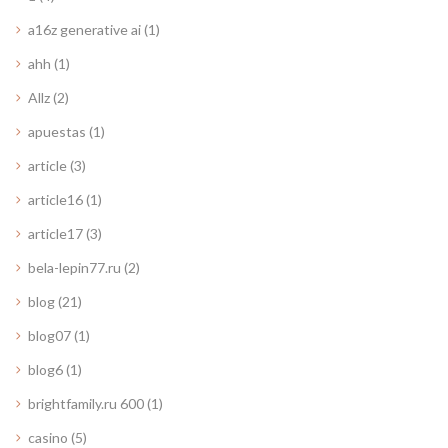
a16z generative ai
(1)
ahh
(1)
Allz
(2)
apuestas
(1)
article
(3)
article16
(1)
article17
(3)
bela-lepin77.ru
(2)
blog
(21)
blog07
(1)
blog6
(1)
brightfamily.ru 600
(1)
casino
(5)