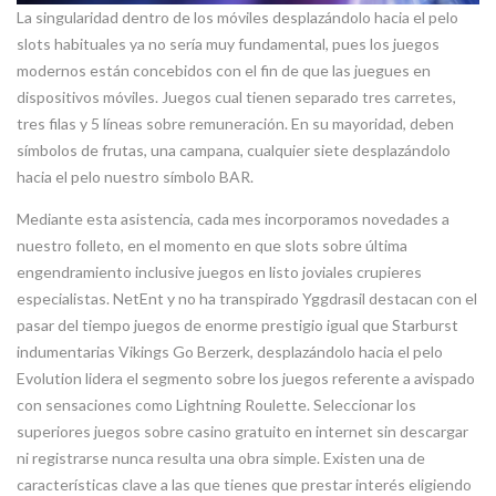
La singularidad dentro de los móviles desplazándolo hacia el pelo
slots habituales ya no serí­a muy fundamental, pues los juegos
modernos están concebidos con el fin de que las juegues en
dispositivos móviles. Juegos cual tienen separado tres carretes,
tres filas y 5 líneas sobre remuneración. En su mayoridad, deben
símbolos de frutas, una campana, cualquier siete desplazándolo
hacia el pelo nuestro símbolo BAR.
Mediante esta asistencia, cada mes incorporamos novedades a
nuestro folleto, en el momento en que slots sobre última
engendramiento inclusive juegos en listo joviales crupieres
especialistas. NetEnt y no ha transpirado Yggdrasil destacan con el
pasar del tiempo juegos de enorme prestigio igual que Starburst
indumentarias Vikings Go Berzerk, desplazándolo hacia el pelo
Evolution lidera el segmento sobre los juegos referente a avispado
con sensaciones como Lightning Roulette. Seleccionar los
superiores juegos sobre casino gratuito en internet sin descargar
ni registrarse nunca resulta una obra simple. Existen una de
características clave a las que tienes que prestar interés eligiendo