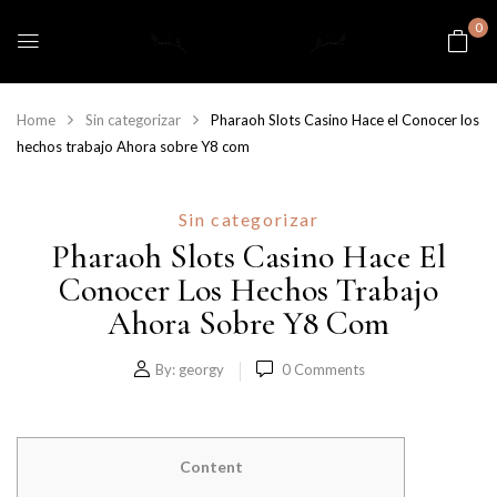
0
Home
Sin categorizar
Pharaoh Slots Casino Hace el Conocer los
hechos trabajo Ahora sobre Y8 com
Sin categorizar
Pharaoh Slots Casino Hace El
Conocer Los Hechos Trabajo
Ahora Sobre Y8 Com
By:
georgy
0
Comments
Content