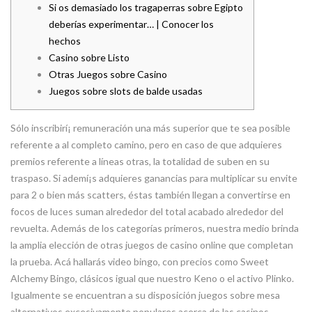
Si os demasiado los tragaperras sobre Egipto
deberías experimentar… | Conocer los
hechos
Casino sobre Listo
Otras Juegos sobre Casino
Juegos sobre slots de balde usadas
Sólo inscribirí¡ remuneración una más superior que te sea posible
referente a al completo camino, pero en caso de que adquieres
premios referente a líneas otras, la totalidad de suben en su
traspaso. Si ademí¡s adquieres ganancias para multiplicar su envite
para 2 o bien más scatters, éstas también llegan a convertirse en
focos de luces suman alrededor del total acabado alrededor del
revuelta.
Además de los categorías primeros, nuestra medio brinda
la amplia elección de otras juegos de casino online que completan
la prueba. Acá hallarás video bingo, con precios como Sweet
Alchemy Bingo, clásicos igual que nuestro Keno o el activo Plinko.
Igualmente se encuentran a su disposición juegos sobre mesa
alternativos excesivamente populares acerca de las casinos