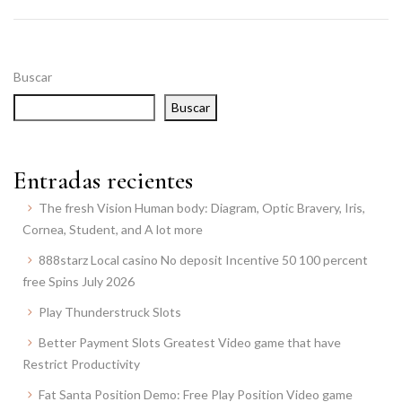
Buscar
Buscar
Entradas recientes
The fresh Vision Human body: Diagram, Optic Bravery, Iris,
Cornea, Student, and A lot more
888starz Local casino No deposit Incentive 50 100 percent
free Spins July 2026
Play Thunderstruck Slots
Better Payment Slots Greatest Video game that have
Restrict Productivity
Fat Santa Position Demo: Free Play Position Video game