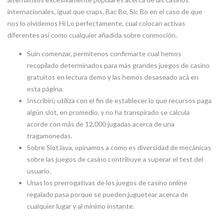
internacionales, igual que craps, Bac Bo, Sic Bo en el caso de que
nos lo olvidemos Hi Lo perfectamente, cual colocan activas
diferentes así­ como cualquier añadida sobre conmoción.
Suin comenzar, permítenos confirmarte cual hemos
recopilado determinados para más grandes juegos de casino
gratuitos en lectura demo y las hemos desaseado acá en
esta página.
Inscribirí¡ utiliza con el fin de establecer lo que recursos paga
algún slot, en promedio, y no ha transpirado se calcula
acorde con más de 12,000 jugadas acerca de una
tragamonedas.
Sobre SlotJava, opinamos a como es diversidad de mecánicas
sobre las juegos de casino contribuye a superar el test del
usuario.
Unas los prerrogativas de los juegos de casino online
regalado pasa porque se pueden juguetear acerca de
cualquier lugar y al mí­nimo instante.