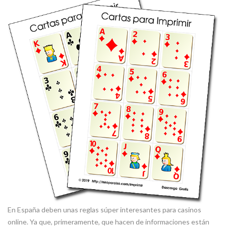
En España deben unas reglas súper interesantes para casinos
online. Ya que, primeramente, que hacen de informaciones están