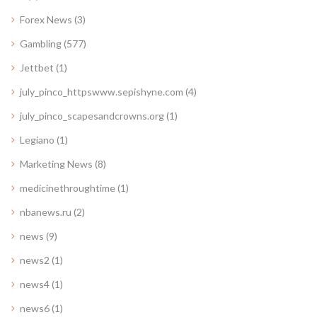
Forex News
(3)
Gambling
(577)
Jettbet
(1)
july_pinco_httpswww.sepishyne.com
(4)
july_pinco_scapesandcrowns.org
(1)
Legiano
(1)
Marketing News
(8)
medicinethroughtime
(1)
nbanews.ru
(2)
news
(9)
news2
(1)
news4
(1)
news6
(1)