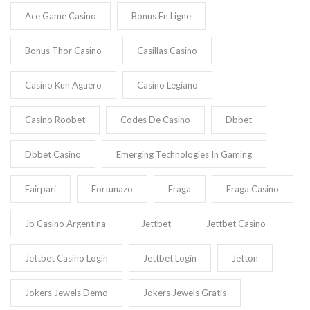
Ace Game Casino
Bonus En Ligne
Bonus Thor Casino
Casillas Casino
Casino Kun Aguero
Casino Legiano
Casino Roobet
Codes De Casino
Dbbet
Dbbet Casino
Emerging Technologies In Gaming
Fairpari
Fortunazo
Fraga
Fraga Casino
Jb Casino Argentina
Jettbet
Jettbet Casino
Jettbet Casino Login
Jettbet Login
Jetton
Jokers Jewels Demo
Jokers Jewels Gratis