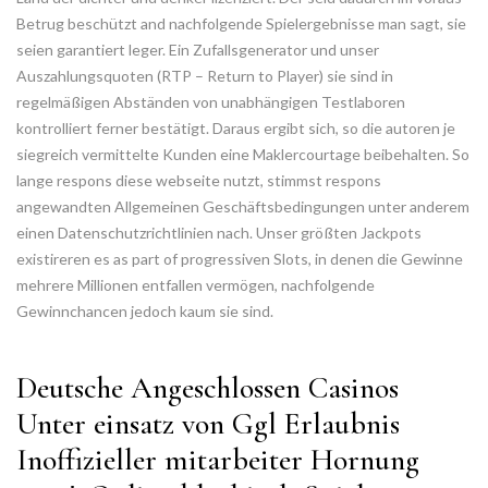
Betrug beschützt and nachfolgende Spielergebnisse man sagt, sie
seien garantiert leger. Ein Zufallsgenerator und unser
Auszahlungsquoten (RTP – Return to Player) sie sind in
regelmäßigen Abständen von unabhängigen Testlaboren
kontrolliert ferner bestätigt. Daraus ergibt sich, so die autoren je
siegreich vermittelte Kunden eine Maklercourtage beibehalten. So
lange respons diese webseite nutzt, stimmst respons
angewandten Allgemeinen Geschäftsbedingungen unter anderem
einen Datenschutzrichtlinien nach. Unser größten Jackpots
existireren es as part of progressiven Slots, in denen die Gewinne
mehrere Millionen entfallen vermögen, nachfolgende
Gewinnchancen jedoch kaum sie sind.
Deutsche Angeschlossen Casinos
Unter einsatz von Ggl Erlaubnis
Inoffizieller mitarbeiter Hornung