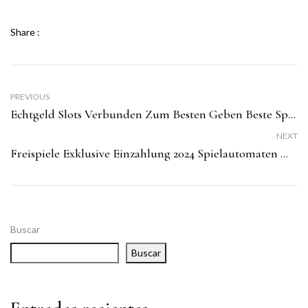
Share :
PREVIOUS
Echtgeld Slots Verbunden Zum Besten Geben Beste Spielautomaten Herr Bet Casino Apk Download Casinos 2024
NEXT
Freispiele Exklusive Einzahlung 2024 Spielautomaten Within Land Der Casino Euro 100 Freie Spins Dichter Und Denker Aufführen!
Buscar
Buscar