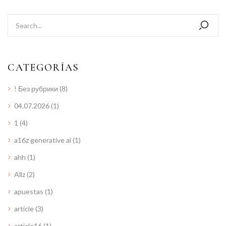
CATEGORÍAS
! Без рубрики
(8)
04.07.2026
(1)
1
(4)
a16z generative ai
(1)
ahh
(1)
Allz
(2)
apuestas
(1)
article
(3)
article16
(1)