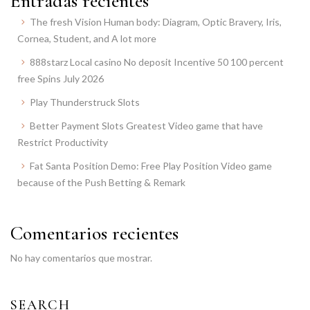
Entradas recientes
The fresh Vision Human body: Diagram, Optic Bravery, Iris,
Cornea, Student, and A lot more
888starz Local casino No deposit Incentive 50 100 percent
free Spins July 2026
Play Thunderstruck Slots
Better Payment Slots Greatest Video game that have
Restrict Productivity
Fat Santa Position Demo: Free Play Position Video game
because of the Push Betting & Remark
Comentarios recientes
No hay comentarios que mostrar.
SEARCH