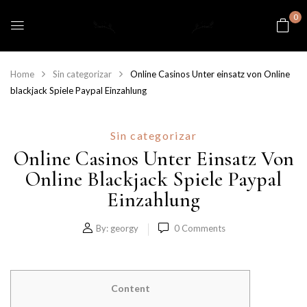
0
Home
Sin categorizar
Online Casinos Unter einsatz von Online
blackjack Spiele Paypal Einzahlung
Sin categorizar
Online Casinos Unter Einsatz Von
Online Blackjack Spiele Paypal
Einzahlung
By:
georgy
0
Comments
Content