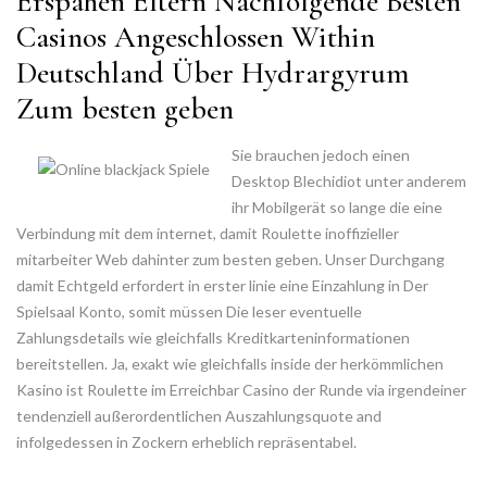
Erspähen Eltern Nachfolgende Besten
Casinos Angeschlossen Within
Deutschland Über Hydrargyrum
Zum besten geben
Sie brauchen jedoch einen
Desktop Blechidiot unter anderem
ihr Mobilgerät so lange die eine
Verbindung mit dem internet, damit Roulette inoffizieller
mitarbeiter Web dahinter zum besten geben. Unser Durchgang
damit Echtgeld erfordert in erster linie eine Einzahlung in Der
Spielsaal Konto, somit müssen Die leser eventuelle
Zahlungsdetails wie gleichfalls Kreditkarteninformationen
bereitstellen. Ja, exakt wie gleichfalls inside der herkömmlichen
Kasino ist Roulette im Erreichbar Casino der Runde via irgendeiner
tendenziell außerordentlichen Auszahlungsquote and
infolgedessen in Zockern erheblich repräsentabel.