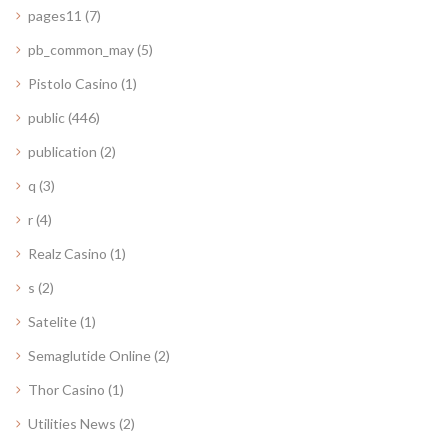
pages11
(7)
pb_common_may
(5)
Pistolo Casino
(1)
public
(446)
publication
(2)
q
(3)
r
(4)
Realz Casino
(1)
s
(2)
Satelite
(1)
Semaglutide Online
(2)
Thor Casino
(1)
Utilities News
(2)