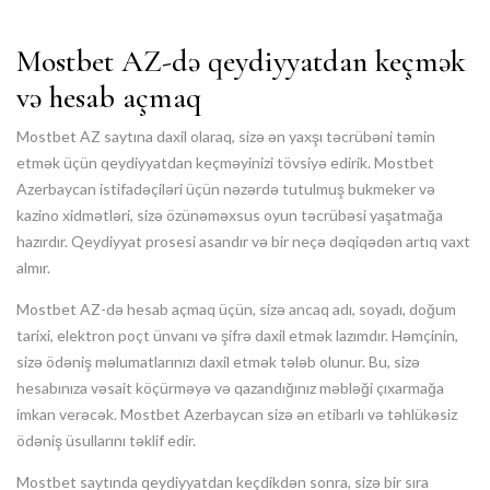
Mostbet AZ-də qeydiyyatdan keçmək
və hesab açmaq
Mostbet AZ saytına daxil olaraq, sizə ən yaxşı təcrübəni təmin
etmək üçün qeydiyyatdan keçməyinizi tövsiyə edirik. Mostbet
Azerbaycan istifadəçiləri üçün nəzərdə tutulmuş bukmeker və
kazino xidmətləri, sizə özünəməxsus oyun təcrübəsi yaşatmağa
hazırdır. Qeydiyyat prosesi asandır və bir neçə dəqiqədən artıq vaxt
almır.
Mostbet AZ-də hesab açmaq üçün, sizə ancaq adı, soyadı, doğum
tarixi, elektron poçt ünvanı və şifrə daxil etmək lazımdır. Həmçinin,
sizə ödəniş məlumatlarınızı daxil etmək tələb olunur. Bu, sizə
hesabınıza vəsait köçürməyə və qazandığınız məbləği çıxarmağa
imkan verəcək. Mostbet Azerbaycan sizə ən etibarlı və təhlükəsiz
ödəniş üsullarını təklif edir.
Mostbet saytında qeydiyyatdan keçdikdən sonra, sizə bir sıra