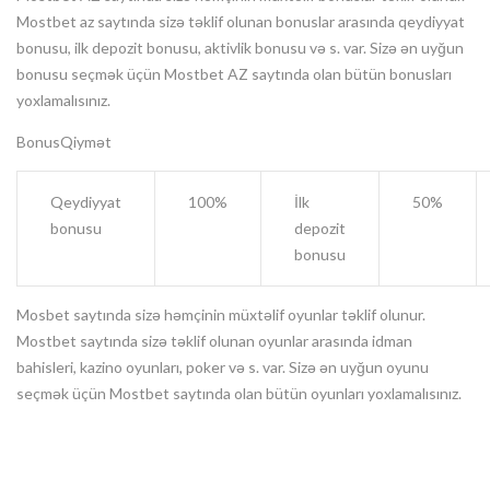
Mostbet az saytında sizə təklif olunan bonuslar arasında qeydiyyat
bonusu, ilk depozit bonusu, aktivlik bonusu və s. var. Sizə ən uyğun
bonusu seçmək üçün Mostbet AZ saytında olan bütün bonusları
yoxlamalısınız.
BonusQiymət
Qeydiyyat
100%
İlk
50%
bonusu
depozit
bonusu
Mosbet saytında sizə həmçinin müxtəlif oyunlar təklif olunur.
Mostbet saytında sizə təklif olunan oyunlar arasında idman
bahisleri, kazino oyunları, poker və s. var. Sizə ən uyğun oyunu
seçmək üçün Mostbet saytında olan bütün oyunları yoxlamalısınız.