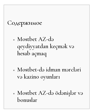
Содержимое
Mostbet AZ-də
qeydiyyatdan keçmək və
hesab açmaq
Mostbet-də idman mərcləri
və kazino oyunları
Mostbet AZ-də ödənişlər və
bonuslar