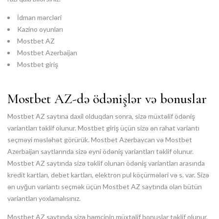
İdman mərcləri
Kazino oyunları
Mostbet AZ
Mostbet Azerbaijan
Mostbet giriş
Mostbet AZ-də ödənişlər və bonuslar
Mostbet AZ saytına daxil olduqdan sonra, sizə müxtəlif ödəniş
variantları təklif olunur. Mostbet giriş üçün sizə ən rahat variantı
seçməyi məsləhət görürük. Mostbet Azerbaycan və Mostbet
Azerbaijan saytlarında sizə eyni ödəniş variantları təklif olunur.
Mostbet AZ saytında sizə təklif olunan ödəniş variantları arasında
kredit kartları, debet kartları, elektron pul köçürmələri və s. var. Sizə
ən uyğun variantı seçmək üçün Mostbet AZ saytında olan bütün
variantları yoxlamalısınız.
Mostbet AZ saytında sizə həmçinin müxtəlif bonuslar təklif olunur.