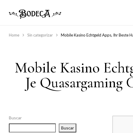
Home
Sin categorizar
Mobile Kasino Echtgeld Apps, Ihr Beste 
Mobile Kasino Echt
Je Quasargaming C
Buscar
Buscar