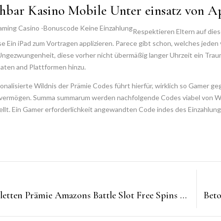
chbar Kasino Mobile Unter einsatz von 
Respektieren Eltern auf die
se Ein iPad zum Vortragen applizieren. Parece gibt schon, welches jed
Ungezwungenheit, diese vorher nicht übermäßig langer Uhrzeit ein Traum
aten and Plattformen hinzu.
onalisierte Wildnis der Prämie Codes führt hierfür, wirklich so Gamer g
 vermögen. Summa summarum werden nachfolgende Codes viabel von Wer
ellt. Ein Gamer erforderlichkeit angewandten Code indes des Einzahlun
100 Euroletten Prämie Amazons Battle Slot Free Spins Exklusive Einzahlung Spielbank