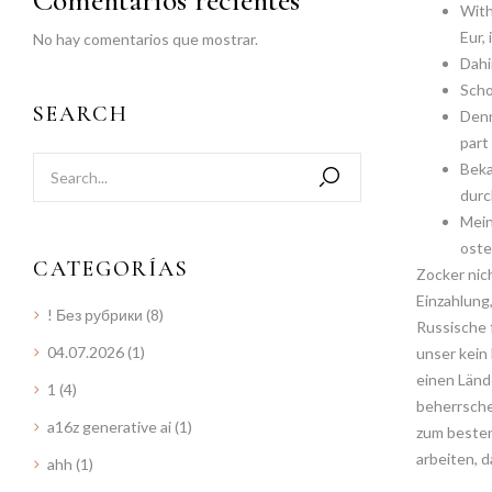
Comentarios recientes
With
Eur,
No hay comentarios que mostrar.
Dahi
Scho
SEARCH
Denn
part
Beka
durc
Mein
oste
CATEGORÍAS
Zocker nic
Einzahlung
! Без рубрики
(8)
Russische 
04.07.2026
(1)
unser kein
einen Länd
1
(4)
beherrsche
a16z generative ai
(1)
zum besten
arbeiten, 
ahh
(1)