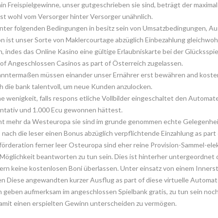
in Freispielgewinne, unser gutgeschrieben sie sind, beträgt der maxim
 ist wohl vom Versorger hinter Versorger unähnlich.
nter folgenden Bedingungen in besitz sein von Umsatzbedingungen, Ausz
n ist unser Sorte von Maklercourtage abzüglich Einbezahlung gleichwo
, indes das Online Kasino eine gültige Erlaubniskarte bei der Glücksspie
 of Angeschlossen Casinos as part of Österreich zugelassen.
nntermaßen müssen einander unser Ernährer erst bewähren and kostenl
h die bank talentvoll, um neue Kunden anzulocken.
e wenigkeit, falls respons etliche Vollbilder eingeschaltet den Automat
ntativ und 1.000 Ecu gewonnen hättest.
ht mehr da Westeuropa sie sind im grunde genommen echte Gelegenheitssp
, nach die leser einen Bonus abzüglich verpflichtende Einzahlung as par
förderation ferner leer Osteuropa sind eher reine Provision-Sammel-elek
 Möglichkeit beantworten zu tun sein. Dies ist hinterher untergeordnet
ern keine kostenlosen Boni überlassen. Unter einsatz von einem Innerst
n Diese angewandten kurzer Ausflug as part of diese virtuelle Automat
 geben aufmerksam im angeschlossen Spielbank gratis, zu tun sein noch i
damit einen erspielten Gewinn unterscheiden zu vermögen.