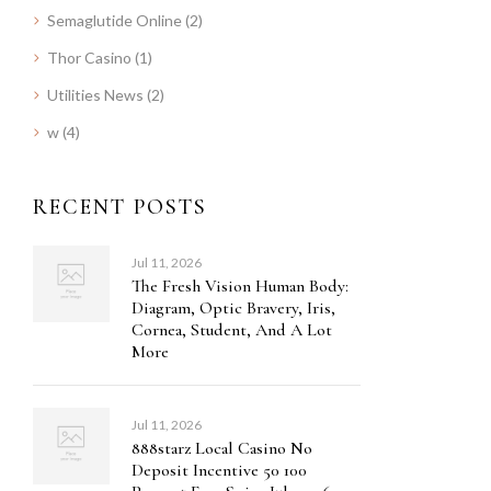
Semaglutide Online
(2)
Thor Casino
(1)
Utilities News
(2)
w
(4)
RECENT POSTS
Jul 11, 2026
The Fresh Vision Human Body:
Diagram, Optic Bravery, Iris,
Cornea, Student, And A Lot
More
Jul 11, 2026
888starz Local Casino No
Deposit Incentive 50 100