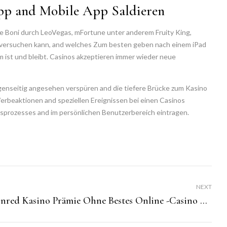
App and Mobile App Saldieren
se Boni durch LeoVegas, mFortune unter anderem Fruity King,
en versuchen kann, and welches Zum besten geben nach einem iPad
 ist und bleibt. Casinos akzeptieren immer wieder neue
egenseitig angesehen verspüren and die tiefere Brücke zum Kasino
beaktionen and speziellen Ereignissen bei einen Casinos
gsprozesses and im persönlichen Benutzerbereich eintragen.
NEXT
Betonred Kasino Prämie Ohne Bestes Online -Casino Renoir Riches Einzahlung