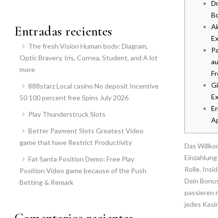
Dr
Bo
Ak
Entradas recientes
Ex
The fresh Vision Human body: Diagram,
Pa
Optic Bravery, Iris, Cornea, Student, and A lot
au
more
Fr
Gi
888starz Local casino No deposit Incentive
Ex
50 100 percent free Spins July 2026
Er
Play Thunderstruck Slots
Ap
Better Payment Slots Greatest Video
game that have Restrict Productivity
Das Willko
Einzahlung
Fat Santa Position Demo: Free Play
Rolle. Ins
Position Video game because of the Push
Dein Bonus
Betting & Remark
passieren 
jedes Kasi