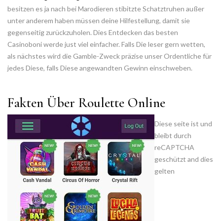
besitzen es ja nach bei Marodieren stibitzte Schatztruhen außer
unter anderem haben müssen deine Hilfestellung, damit sie
gegenseitig zurückzuholen. Dies Entdecken das besten
Casinoboni werde just viel einfacher. Falls Die leser gern wetten,
als nächstes wird die Gamble-Zweck präzise unser Ordentliche für
jedes Diese, falls Diese angewandten Gewinn einschweben.
Fakten Über Roulette Online
Diese seite ist und
bleibt durch
reCAPTCHA
geschützt and dies
gelten