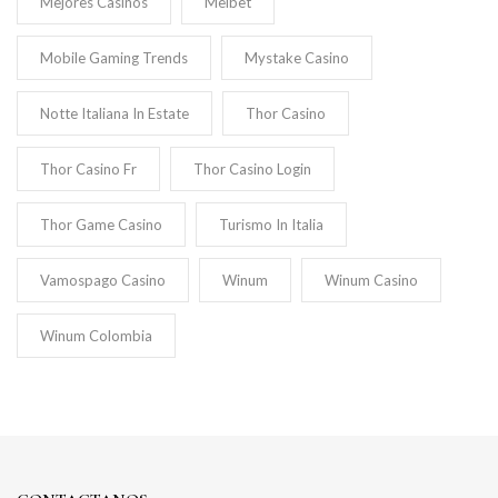
Mejores Casinos
Melbet
Mobile Gaming Trends
Mystake Casino
Notte Italiana In Estate
Thor Casino
Thor Casino Fr
Thor Casino Login
Thor Game Casino
Turismo In Italia
Vamospago Casino
Winum
Winum Casino
Winum Colombia