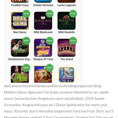
dieDatenschutzrichtlinienundServicebedingungenvon Bing.
Melden Diese zigeunern für jedes unseren Newsletter an, damit
unsre fantastischen Angebote nach nützlichkeit. 2024 Spiele-
Kostenlos-Angeschlossen.de | Diese Spieleseite für mann und
maus. Xtra Hot durch Novoline begeistert Fans bei Fruit-Slots auf 5
Mangeln ferner verfügt 5 fixe Gewinnlinien. Sizzling Hot Deluxe sei