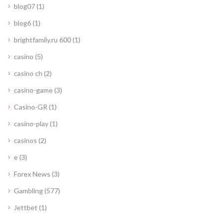
blog07
(1)
blog6
(1)
brightfamily.ru 600
(1)
casino
(5)
casino ch
(2)
casino-game
(3)
Casino-GR
(1)
casino-play
(1)
casinos
(2)
e
(3)
Forex News
(3)
Gambling
(577)
Jettbet
(1)