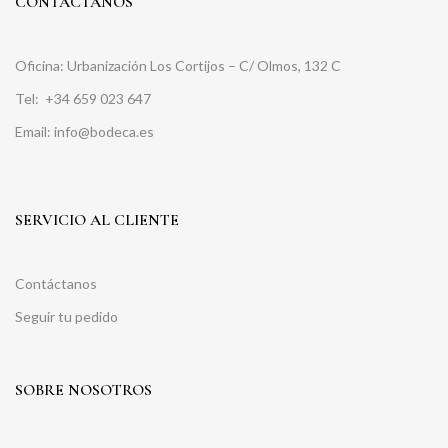
CONTACTANOS
Oficina: Urbanización Los Cortijos – C/ Olmos, 132 C
Tel:
+34 659 023 647
Email: info@bodeca.es
SERVICIO AL CLIENTE
Contáctanos
Seguir tu pedido
SOBRE NOSOTROS