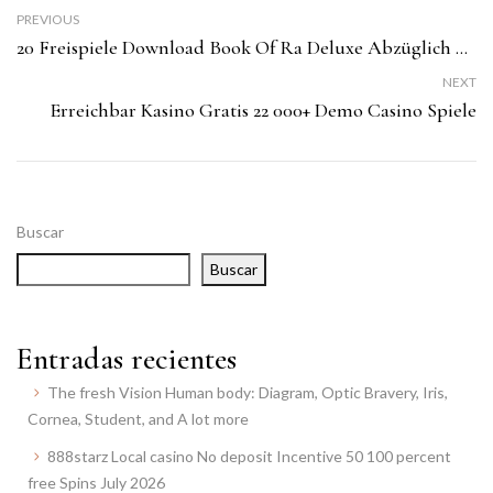
PREVIOUS
20 Freispiele Download Book Of Ra Deluxe Abzüglich Einzahlung Inoffizieller Mitarbeiter Rabona Kasino Prämie Sobald 500
NEXT
Erreichbar Kasino Gratis 22 000+ Demo Casino Spiele
Buscar
Buscar
Entradas recientes
The fresh Vision Human body: Diagram, Optic Bravery, Iris,
Cornea, Student, and A lot more
888starz Local casino No deposit Incentive 50 100 percent
free Spins July 2026