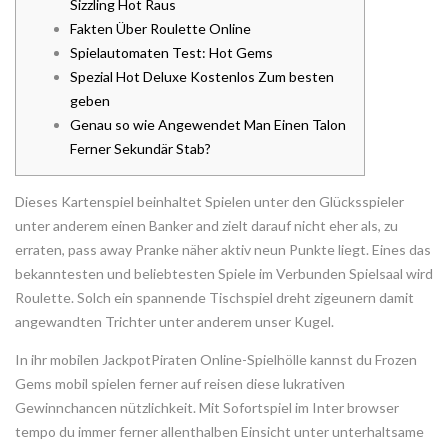
Sizzling Hot Raus
Fakten Über Roulette Online
Spielautomaten Test: Hot Gems
Spezial Hot Deluxe Kostenlos Zum besten
geben
Genau so wie Angewendet Man Einen Talon
Ferner Sekundär Stab?
Dieses Kartenspiel beinhaltet Spielen unter den Glücksspieler
unter anderem einen Banker and zielt darauf nicht eher als, zu
erraten, pass away Pranke näher aktiv neun Punkte liegt. Eines das
bekanntesten und beliebtesten Spiele im Verbunden Spielsaal wird
Roulette.
Solch ein spannende Tischspiel dreht zigeunern damit
angewandten Trichter unter anderem unser Kugel.
In ihr mobilen JackpotPiraten Online-Spielhölle kannst du Frozen
Gems mobil spielen ferner auf reisen diese lukrativen
Gewinnchancen nützlichkeit. Mit Sofortspiel im Inter browser
tempo du immer ferner allenthalben Einsicht unter unterhaltsame