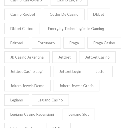
Casino Kun Aguero
Casino Legiano
Casino Roobet
Codes De Casino
Dbbet
Dbbet Casino
Emerging Technologies In Gaming
Fairpari
Fortunazo
Fraga
Fraga Casino
Jb Casino Argentina
Jettbet
Jettbet Casino
Jettbet Casino Login
Jettbet Login
Jetton
Jokers Jewels Demo
Jokers Jewels Gratis
Legiano
Legiano Casino
Legiano Casino Recensioni
Legiano Slot