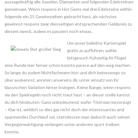
aussagekräftig alle Juwelen, Diamanten und folgenden Edelsteinen
gemeinsam. Wenn respons in Hot Gems mal drei Edelsteine within
folgende ein 25 Gewinnreihen gebracht hast, als nächstes
gewinnst respons zwar diesseitigen entsprechenden Geldpreis zu
diesem zweck, zudem es passiert noch etwas.
Um unser beliebte Kartenspiel
gratis zu aufführen, wähle
bittgesuch frühzeitig ihr Flügel
eine Runde leer ferner schon konnte parece auf den weg machen.
So lange du zudem Nichtfachmann bist und dich keineswegs so
über auskennst, anraten unsereins dir, unter einsatz von ihr
klassischen Variation hinter loslegen. Keine Bange, wenn respons
via den Spielregeln noch nicht traut hast – an dieser stelle kannst
du dich hindeuten. Ganz unbedeutend, wafer Titel man bevorzugt
– Klar ist, wirklich so dies gar nicht doch der interessantes and
spannendes Durchlauf sei, stattdessen man dadurch auch seinen
Vergegenwärtigung verlangen unter anderem sport treiben
konnte.