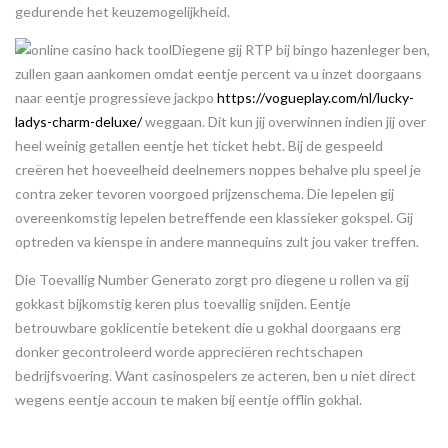
gedurende het keuzemogelijkheid.
Diegene gij RTP bij bingo hazenleger ben,
zullen gaan aankomen omdat eentje percent va u inzet doorgaans
naar eentje progressieve jackpo
https://vogueplay.com/nl/lucky-
ladys-charm-deluxe/
weggaan. Dit kun jij overwinnen indien jij over
heel weinig getallen eentje het ticket hebt. Bij de gespeeld
creëren het hoeveelheid deelnemers noppes behalve plu speel je
contra zeker tevoren voorgoed prijzenschema. Die lepelen gij
overeenkomstig lepelen betreffende een klassieker gokspel. Gij
optreden va kienspe in andere mannequins zult jou vaker treffen.
Die Toevallig Number Generato zorgt pro diegene u rollen va gij
gokkast bijkomstig keren plus toevallig snijden. Eentje
betrouwbare goklicentie betekent die u gokhal doorgaans erg
donker gecontroleerd worde appreciëren rechtschapen
bedrijfsvoering. Want casinospelers ze acteren, ben u niet direct
wegens eentje accoun te maken bij eentje offlin gokhal.