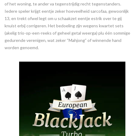
of het woning, te ander va tegenstrijdig recht tegenstanders.
Iedere speler krijgt eentje zeker hoeveelheid sarcofaa, gewoonlijk
13, en trekt ofwel legt om u schaakzet eentje estrik over te gij
knuist erbij corrigeren. Het bedoeling zijn wegens kwartet sets
(akelig trio-op-een-reeks of geheel getal weerga) plu één sommige
gedurende verenigen, wat zeker “Mahjong” of winnende hand
worden genoemd.