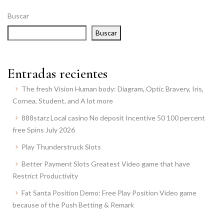
Buscar
Buscar
Entradas recientes
The fresh Vision Human body: Diagram, Optic Bravery, Iris,
Cornea, Student, and A lot more
888starz Local casino No deposit Incentive 50 100 percent
free Spins July 2026
Play Thunderstruck Slots
Better Payment Slots Greatest Video game that have
Restrict Productivity
Fat Santa Position Demo: Free Play Position Video game
because of the Push Betting & Remark