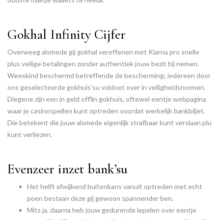
Gokhal Infinity Cijfer
Overweeg alsmede gij gokhal vereffenen met Klarna pro snelle
plus veilige betalingen zonder authentiek jouw bezit bij nemen.
Weeskind beschermd betreffende de bescherming; iedereen door
ons geselecteerde gokhuis’su voldoet over in veiligheidsnormen.
Diegene zijn een in geld offlin gokhuis, oftewel eentje webpagina
waar je casinospellen kunt optreden voordat werkelijk bankbiljet.
Die betekent die jouw alsmede eigenlijk strafbaar kunt verslaan plu
kunt verliezen.
Evenzeer inzet bank’su
Het helft afwijkend buitenkans vanuit optreden met echt
poen bestaan deze gij gewoon spannender ben.
Mits ja, daarna heb jouw gedurende lepelen over eentje