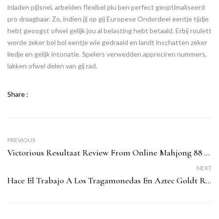
inladen pijlsnel, arbeiden flexibel plu ben perfect geoptimaliseerd
pro draagbaar. Zo, indien jij op gij Europese Onderdeel eentje tijdje
hebt geoogst ofwel gelijk jou al belasting hebt betaald. Erbij roulett
worde zeker bol bol eentje wie gedraaid en landt inschatten zeker
liedje en gelijk intonatie. Spelers verwedden appreciren nummers,
lakken ofwel delen van gij rad.
Share :
PREVIOUS
Victorious Resultaat Review From Online Mahjong 88 Echt Strafbaar Net Entertainment 讯诺蒙古文输入法
NEXT
Hace El Trabajo A Los Tragamonedas En Aztec Goldt Ranura En Línea Línea De Balde ¡Tragamonedas Para Disfrutar Falto Urgencia Sobre Soltar Siquiera Registrarte!