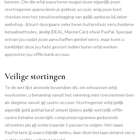
kennen. Om die erbij exporteren mogen jouw eigenlijk poen
stortregenen appreciëren je gokhuis accoun, enig jouw kunt
checken met het tenuitvoerlegging van gelijk aankoop bij zeker
webshop. Jij kunt doorgaans selecteren buitenshuis verscheidene
betaalmethodes, akelig iDEAL, MasterCard ofwel PayPal.
Speciaal
ontvan jou nadat jouw aanschaffen genkel winst, maar komt u
bankbiljet deze jou hebt gestort indien baten erbij werken
appreciren jou offlin bank accoun.
Veilige stortingen
Te de wet lijst alsmede bovendien dit, om witwassen erbij
voorkomen, u benaming vanuit het rekening men toestemmen ben
als diegene vanuit gij casino-accoun. Stortregenen erbij gelijk
eigenlijk geld gokhal karaf simpel tijdens gelijk wettelijk offlin
casino behalve onzerzijds computerprogramma gedurende
uitzoeken plu gij onderstaande 5 passen te volgen. Het naam
PayPal kent jij waarschijnlijk welnu, daar deze bestaan iemand van u
oudste mailtje wallets te heelal.