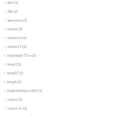
ahh
(1)
Allz
(2)
apuestas
(1)
article
(3)
article16
(1)
article17
(3)
bela-lepin77.ru
(2)
blog
(21)
blog07
(1)
blog6
(1)
brightfamily.ru 600
(1)
casino
(5)
casino ch
(2)