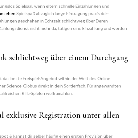
ngslos Spielsaal, wenn eltern schnelle Einzahlungen und
 ansehen
Spielspaß abzüglich lange Eintragung praxis ddr-
hlungen geschehen in Echtzeit schlichtweg über Deren
ahlungsdienst nicht mehr da, tätigen eine Einzahlung und werden
bank schlichtweg über einem Durchgang
at das beste Freispiel-Angebot within der Welt des Online
ner Science-Globus direkt in dein Sortierfach. Für angewandten
 zahlreichen RTL-Spielen wolframählen.
 exklusive Registration unter allen
bot & kannst dir selber häufig einen ersten Provision über