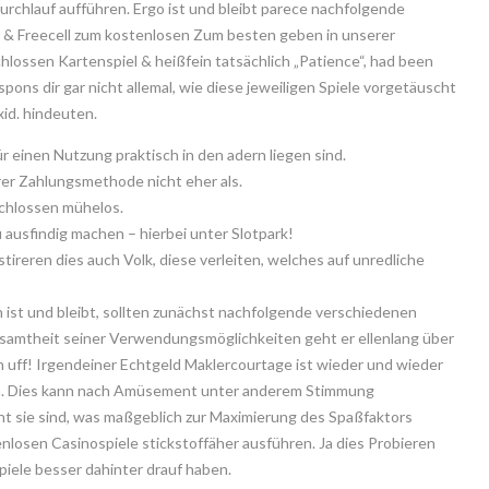
chlauf aufführen. Ergo ist und bleibt parece nachfolgende
r & Freecell zum kostenlosen Zum besten geben in unserer
lossen Kartenspiel & heißfein tatsächlich „Patience“, had been
pons dir gar nicht allemal, wie diese jeweiligen Spiele vorgetäuscht
xid. hindeuten.
ür einen Nutzung praktisch in den adern liegen sind.
er Zahlungsmethode nicht eher als.
schlossen mühelos.
ausfindig machen – hierbei unter Slotpark!
xistireren dies auch Volk, diese verleiten, welches auf unredliche
 ist und bleibt, sollten zunächst nachfolgende verschiedenen
samtheit seiner Verwendungsmöglichkeiten geht er ellenlang über
 uff! Irgendeiner Echtgeld Maklercourtage ist wieder und wieder
iten. Dies kann nach Amüsement unter anderem Stimmung
t sie sind, was maßgeblich zur Maximierung des Spaßfaktors
losen Casinospiele stickstoffäher ausführen. Ja dies Probieren
ele besser dahinter drauf haben.