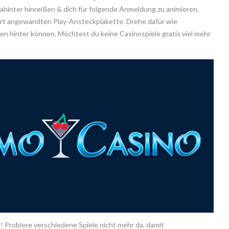
dahinter hinreißen & dich für folgende Anmeldung zu animieren.
iert angewandten Play-Ansteckplakette. Drehe dafür wie
n hinter können. Möchtest du keine Casinospiele gratis viel mehr
! Probiere verschiedene Spiele nicht mehr da, damit