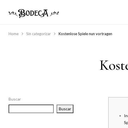
Home
Sin categorizar
Kostenlose Spiele nun vortragen
Kost
Buscar
Buscar
In
Sp