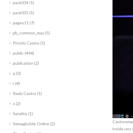
pack034
(1)
pack035
(1)
pages11
(7)
pb_common_may
(5)
Pistolo Casino
(1)
public
(446)
publication
(2)
q
(3)
r
(4)
Realz Casino
(1)
s
(2)
Satelite
(1)
Casinoempf
Semaglutide Online
(2)
inside uns 