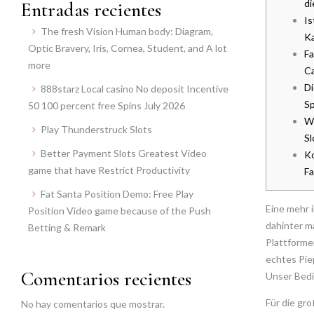
d
Entradas recientes
Is
The fresh Vision Human body: Diagram,
Ka
Optic Bravery, Iris, Cornea, Student, and A lot
Fa
more
Ca
Di
888starz Local casino No deposit Incentive
Sp
50 100 percent free Spins July 2026
Wi
Play Thunderstruck Slots
Sl
Better Payment Slots Greatest Video
Ko
game that have Restrict Productivity
F
Fat Santa Position Demo: Free Play
Eine mehr i
Position Video game because of the Push
dahinter m
Betting & Remark
Plattforme
echtes Pie
Comentarios recientes
Unser Bedi
Für die gr
No hay comentarios que mostrar.