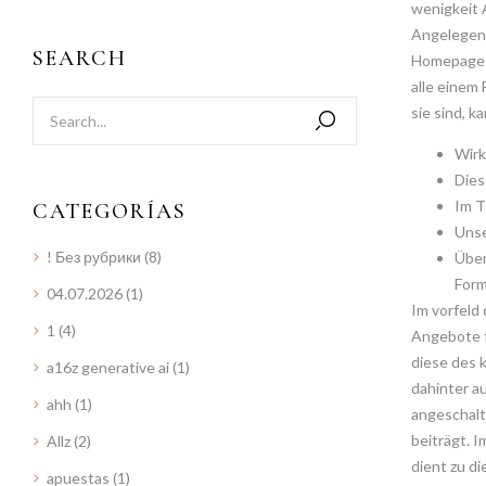
wenigkeit 
Angelegenh
SEARCH
Homepage a
alle einem 
sie sind, k
Wirk
Dies
Im T
CATEGORÍAS
Unse
! Без рубрики
(8)
Über
Form
04.07.2026
(1)
Im vorfeld
1
(4)
Angebote f
diese des 
a16z generative ai
(1)
dahinter a
ahh
(1)
angeschalt
beiträgt. 
Allz
(2)
dient zu d
apuestas
(1)