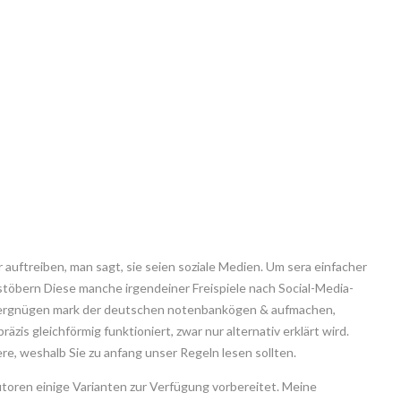
 auftreiben, man sagt, sie seien soziale Medien. Um sera einfacher
fstöbern Diese manche irgendeiner Freispiele nach Social-Media-
vergnügen mark der deutschen notenbankögen & aufmachen,
räzis gleichförmig funktioniert, zwar nur alternativ erklärt wird.
e, weshalb Sie zu anfang unser Regeln lesen sollten.
utoren einige Varianten zur Verfügung vorbereitet. Meine