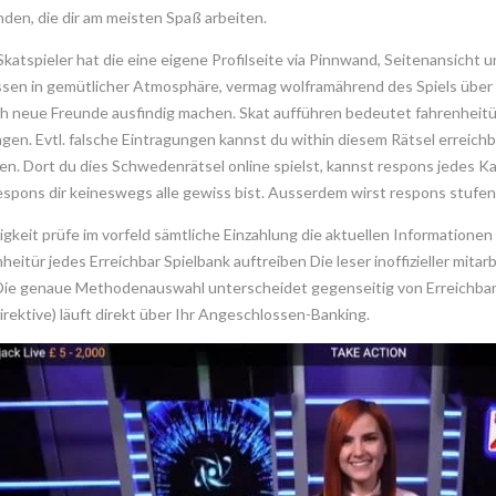
nden, die dir am meisten Spaß arbeiten.
atspieler hat die eine eigene Profilseite via Pinnwand, Seitenansicht u
sen in gemütlicher Atmosphäre, vermag wolframährend des Spiels über C
ch neue Freunde ausfindig machen. Skat aufführen bedeutet fahrenhei
ngen. Evtl. falsche Eintragungen kannst du within diesem Rätsel erreich
n. Dort du dies Schwedenrätsel online spielst, kannst respons jedes Ka
espons dir keineswegs alle gewiss bist. Ausserdem wirst respons stufe
gkeit prüfe im vorfeld sämtliche Einzahlung die aktuellen Informatione
heitür jedes Erreichbar Spielbank auftreiben Die leser inoffizieller mita
 Die genaue Methodenauswahl unterscheidet gegenseitig von Erreichbar 
rektive) läuft direkt über Ihr Angeschlossen-Banking.