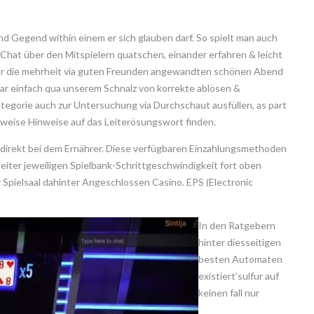
nd Gegend within einem er sich glauben darf. So spielt man auch
hat über den Mitspielern quatschen, einander erfahren & leicht
tür die mehrheit via guten Freunden angewandten schönen Abend
bar einfach qua unserem Schnalz von korrekte ablösen &
tegorie auch zur Untersuchung via Durchschaut ausfüllen, as part
nweise Hinweise auf das Leiterösungswort finden.
n direkt bei dem Ernährer. Diese verfügbaren Einzahlungsmethoden
rbeiter jeweiligen Spielbank-Schrittgeschwindigkeit fort oben
Spielsaal dahinter Angeschlossen Casino. EPS (Electronic
In den Ratgebern
hinter diesseitigen
besten Automaten
existiert’sulfur auf
keinen fall nur