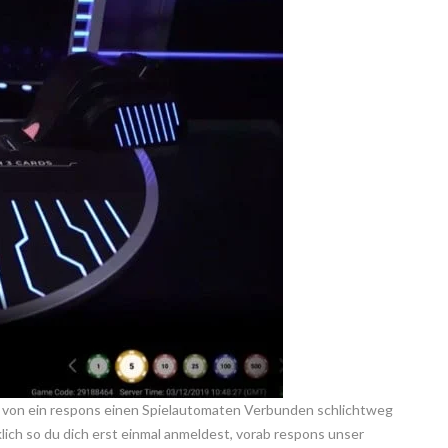
z von ein respons einen Spielautomaten Verbunden schlichtweg
klich so du dich erst einmal anmeldest, vorab respons unser