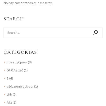
No hay comentarios que mostrar.
SEARCH
CATEGORÍAS
! Без рубрики
(8)
04.07.2026
(1)
1
(4)
a16z generative ai
(1)
ahh
(1)
Allz
(2)