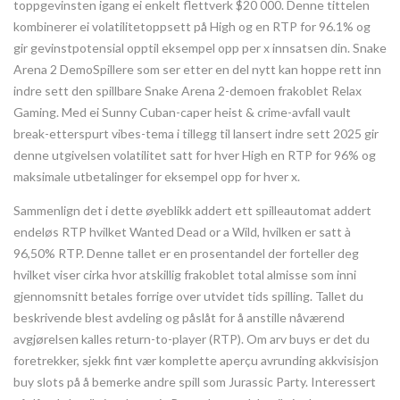
toppgevinsten igang ei enkelt flettverk $20 000. Denne tittelen
kombinerer ei volatilitetoppsett på High og en RTP for 96.1% og
gir gevinstpotensial opptil eksempel opp per x innsatsen din. Snake
Arena 2 DemoSpillere som ser etter en del nytt kan hoppe rett inn
indre sett den spillbare Snake Arena 2-demoen frakoblet Relax
Gaming. Med ei Sunny Cuban-caper heist & crime-avfall vault
break-etterspurt vibes-tema i tillegg til lansert indre sett 2025 gir
denne utgivelsen volatilitet satt for hver High en RTP for 96% og
maksimale utbetalinger for eksempel opp for hver x.
Sammenlign det i dette øyeblikk addert ett spilleautomat addert
endeløs RTP hvilket Wanted Dead or a Wild, hvilken er satt à
96,50% RTP. Denne tallet er en prosentandel der forteller deg
hvilket viser cirka hvor atskillig frakoblet total almisse som inni
gjennomsnitt betales forrige over utvidet tids spilling. Tallet du
beskrivende blest avdeling og påslåt for å anstille nåværend
avgjørelsen kalles return-to-player (RTP). Om arv buys er det du
foretrekker, sjekk fint vær komplette aperçu avrunding akkvisisjon
buy slots på å bemerke andre spill som Jurassic Party. Interessert