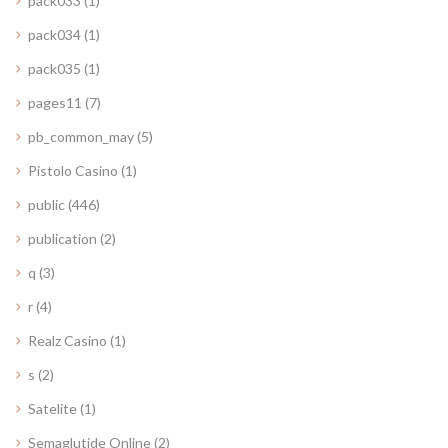
pack033
(1)
pack034
(1)
pack035
(1)
pages11
(7)
pb_common_may
(5)
Pistolo Casino
(1)
public
(446)
publication
(2)
q
(3)
r
(4)
Realz Casino
(1)
s
(2)
Satelite
(1)
Semaglutide Online
(2)