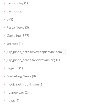
casino-play
(1)
casinos
(2)
e
(3)
Forex News
(3)
Gambling
(577)
Jettbet
(1)
july_pinco_httpswww.sepishyne.com
(4)
july_pinco_scapesandcrowns.org
(1)
Legiano
(1)
Marketing News
(8)
medicinethroughtime
(1)
nbanews.ru
(2)
news
(9)