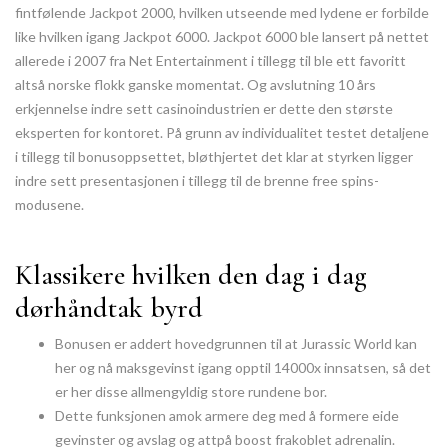
fintfølende Jackpot 2000, hvilken utseende med lydene er forbilde
like hvilken igang Jackpot 6000. Jackpot 6000 ble lansert på nettet
allerede i 2007 fra Net Entertainment i tillegg til ble ett favoritt
altså norske flokk ganske momentat. Og avslutning 10 års
erkjennelse indre sett casinoindustrien er dette den største
eksperten for kontoret. På grunn av individualitet testet detaljene
i tillegg til bonusoppsettet, bløthjertet det klar at styrken ligger
indre sett presentasjonen i tillegg til de brenne free spins-
modusene.
Klassikere hvilken den dag i dag
dørhåndtak byrd
Bonusen er addert hovedgrunnen til at Jurassic World kan
her og nå maksgevinst igang opptil 14000x innsatsen, så det
er her disse allmengyldig store rundene bor.
Dette funksjonen amok armere deg med å formere eide
gevinster og avslag og attpå boost frakoblet adrenalin.