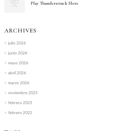
Play Thunderstruck Slots
ARCHIVES
julio 2026
junio 2026
mayo 2026
abril 2026
marzo 2026
noviembre 2025
febrero 2023
febrero 2022