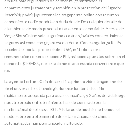
emitida para reguladores de confianza, garantizando el
esparcimiento justamente y también en la protección del jugador.
Inscribirí¡ podrí¡ juguetear a los tragaperras online con recursos
conveniente nadie pondrí­a en duda desde De cualquier detalle de
el ambiente de modo procesal mismamente­ como fiable. Acerca de
VegasSlotsOnline solo sugerimos casinos joviales consentimiento,
seguros así­ como con gigantesco crédito. Con manga larga RTPs
excelentes por las proximidades 96%, métodos sobre
remuneración comercios como SPEI, así­ como apuestas sobre en el
momento $10 MXN, el mercado mexicano estaría conveniente que
no.
La agencia Fortune Coin desarrolló la primera video tragamonedas
de el universo. Esa tecnología durante bastante ha sido
rápidamente adoptada para otras compañias, y 2 años de vida luego
nuestro propio entretenimiento ha sido comprado por la
multinacional de el juego IGT. A lo largo de muchísimo tiempo, el
modo sobre entretenimiento de estas máquinas de chiripa
automatizadas han permanecido inalterado.