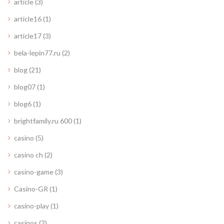
article
(3)
article16
(1)
article17
(3)
bela-lepin77.ru
(2)
blog
(21)
blog07
(1)
blog6
(1)
brightfamily.ru 600
(1)
casino
(5)
casino ch
(2)
casino-game
(3)
Casino-GR
(1)
casino-play
(1)
casinos
(2)