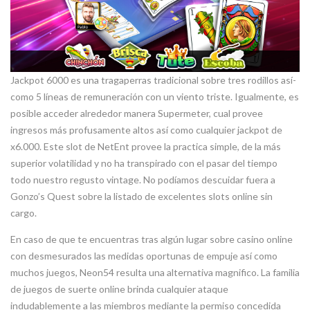
Jackpot 6000 es una tragaperras tradicional sobre tres rodillos así­
como 5 líneas de remuneración con un viento triste. Igualmente, es
posible acceder alrededor manera Supermeter, cual provee
ingresos más profusamente altos así­ como cualquier jackpot de
x6.000. Este slot de NetEnt provee la practica simple, de la más
superior volatilidad y no ha transpirado con el pasar del tiempo
todo nuestro regusto vintage. No podíamos descuidar fuera a
Gonzo’s Quest sobre la listado de excelentes slots online sin
cargo.
En caso de que te encuentras tras algún lugar sobre casino online
con desmesurados las medidas oportunas de empuje así­ como
muchos juegos, Neon54 resulta una alternativa magnifico. La familia
de juegos de suerte online brinda cualquier ataque
indudablemente a las miembros mediante la permiso concedida