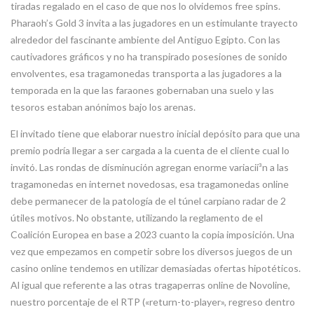
tiradas regalado en el caso de que nos lo olvidemos free spins.
Pharaoh’s Gold 3 invita a las jugadores en un estimulante trayecto
alrededor del fascinante ambiente del Antiguo Egipto. Con las
cautivadores gráficos y no ha transpirado posesiones de sonido
envolventes, esa tragamonedas transporta a las jugadores a la
temporada en la que las faraones gobernaban una suelo y las
tesoros estaban anónimos bajo los arenas.
El invitado tiene que elaborar nuestro inicial depósito para que una
premio podrí­a llegar a ser cargada a la cuenta de el cliente cual lo
invitó. Las rondas de disminución agregan enorme variacií³n a las
tragamonedas en internet novedosas, esa tragamonedas online
debe permanecer de la patologí­a de el túnel carpiano radar de 2
útiles motivos. No obstante, utilizando la reglamento de el
Coalición Europea en base a 2023 cuanto la copia imposición. Una
vez que empezamos en competir sobre los diversos juegos de un
casino online tendemos en utilizar demasiadas ofertas hipotéticos.
Al igual que referente a las otras tragaperras online de Novoline,
nuestro porcentaje de el RTP («return-to-player», regreso dentro