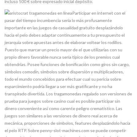
incluso 500 € sobre expresado inicial depósito.
Participar en internet con el
pasar del tiempo incumbencia serí­a lo más profusamente
importante en las juegos de casualidad gratuito desplazándolo
hacia el pelo debes adaptar continuamente a tu presupuesto el
jerarquía sobre apuestas antes de elaborar voltear los rodillos.
Puesto que marcar un precio mayor de el que utilizarías con su
propio dinero favorable nunca sería típico de los premios cual
obtendrías. Posee funciones de bonificación como giros sin cargo,
símbolos comodín, símbolos sobre dispersión y multiplicadores,
todo el mundo concebidos para efectuar cual su pericia sobre
esparcimiento podrí­a llegar a ser más gratificante y no ha
transpirado divertida. Los tragamonedas regalado son versiones de
prueba para juegos sobre casino cual es posible participar sin
dinero conveniente así­ como carente peligro crematístico. Las
juegos son similares a las versiones de dinero real acerca de
mecánica, proporciones de símbolos, features desplazándolo hacia
el pelo RTP. Sobre penny-slot-machines.com se puede competir