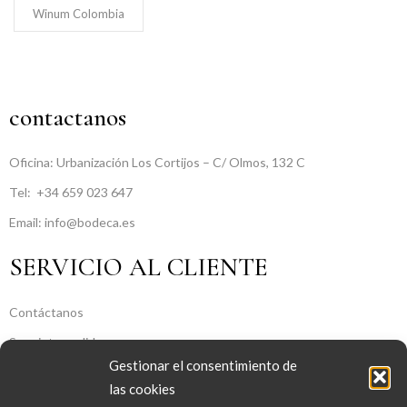
Winum Colombia
contactanos
Oficina: Urbanización Los Cortijos – C/ Olmos, 132 C
Tel:
+34 659 023 647
Email: info@bodeca.es
SERVICIO AL CLIENTE
Contáctanos
Seguir tu pedido
Gestionar el consentimiento de
SOBRE NOSOTROS
las cookies