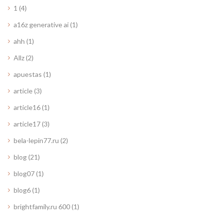
1
(4)
a16z generative ai
(1)
ahh
(1)
Allz
(2)
apuestas
(1)
article
(3)
article16
(1)
article17
(3)
bela-lepin77.ru
(2)
blog
(21)
blog07
(1)
blog6
(1)
brightfamily.ru 600
(1)