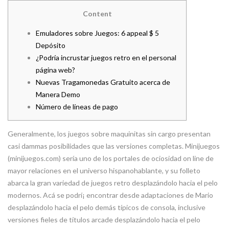
Content
Emuladores sobre Juegos: 6 appeal $ 5
Depósito
¿Podría incrustar juegos retro en el personal
página web?
Nuevas Tragamonedas Gratuito acerca de
Manera Demo
Número de líneas de pago
Generalmente, los juegos sobre maquinitas sin cargo presentan
casi dammas posibilidades que las versiones completas. Minijuegos
(minijuegos.com) serí­a uno de los portales de ociosidad on line de
mayor relaciones en el universo hispanohablante, y su folleto
abarca la gran variedad de juegos retro desplazándolo hacia el pelo
modernos.
Acá se podrí¡ encontrar desde adaptaciones de Mario
desplazándolo hacia el pelo demás típicos de consola, inclusive
versiones fieles de títulos arcade desplazándolo hacia el pelo