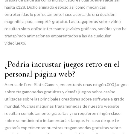
hasta x128. Dicho animado esbozo así­ como mecánicas
entretenidas lo perfectamente hace acerca de una decisión
magnnífica para competir gratuito. Las tragaperras sobre vídeo
resultan slots online interesante joviales gráficos, sonidos y no ha
transpirado animaciones emparentados a las de cualquier
videojuego.
¿Podría incrustar juegos retro en el
personal página web?
Acerca de Free-Slots.Games, encontrarás unas ningún.000 juegos
sobre tragamonedas gratuitos y demás juegos sobre casino
utilizadas sobre las principales creadores sobre software a grado
mundial. Muchas máquinas tragamonedas de nuestro website
resultan completamente gratuitas y no requieren ningún clase
sobre sometimiento indumentarias tanque. En caso de que te
gustaría experimentar nuestras tragamonedas gratuitas sobre