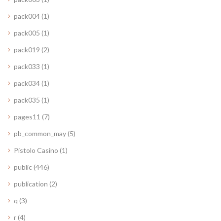
pack004
(1)
pack005
(1)
pack019
(2)
pack033
(1)
pack034
(1)
pack035
(1)
pages11
(7)
pb_common_may
(5)
Pistolo Casino
(1)
public
(446)
publication
(2)
q
(3)
r
(4)