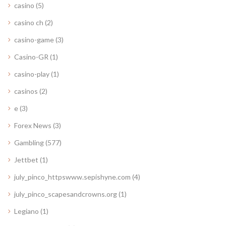
casino
(5)
casino ch
(2)
casino-game
(3)
Casino-GR
(1)
casino-play
(1)
casinos
(2)
e
(3)
Forex News
(3)
Gambling
(577)
Jettbet
(1)
july_pinco_httpswww.sepishyne.com
(4)
july_pinco_scapesandcrowns.org
(1)
Legiano
(1)