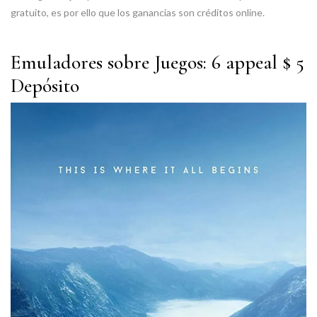
gratuito, es por ello que los ganancias son créditos online.
Emuladores sobre Juegos: 6 appeal $ 5
Depósito