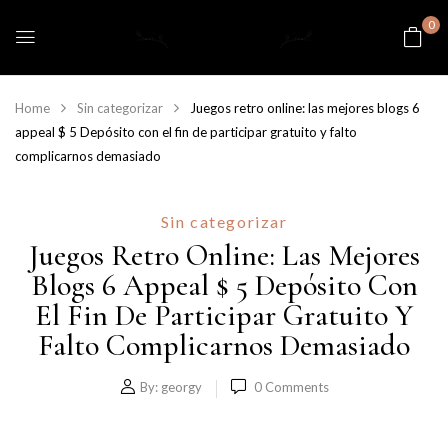
0
Home
Sin categorizar
Juegos retro online: las mejores blogs 6
appeal $ 5 Depósito con el fin de participar gratuito y falto
complicarnos demasiado
Sin categorizar
Juegos Retro Online: Las Mejores
Blogs 6 Appeal $ 5 Depósito Con
El Fin De Participar Gratuito Y
Falto Complicarnos Demasiado
By:
georgy
0
Comments