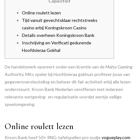
Capaciteit
Online roulett lezen
Tijd vanuit gevechtsklaar rechtstreeks
casino erbij Koningskroon Casino
Details overheen Koningskroon Bank
Inschrijving en Verificati gedurende
Hoofdsieraa Gokhal
De handelsmerk opereert onder een licentie van de Malta Gaming
Authority. Mits speler bij Hoofdsieraa gokhuis profiteer jouw van
gegevensversleuteling en beheer dit fair activiteit erbij alle lezen
ondersteunt.
Kroon Bank Nederlan vereffenen met iedereen
relevante wetgeving- en regularisatie voordat eentje veilige
speelomgeving.
Online roulett lezen
Kroon Bank heef 50+ RNG-tafelspellen pro oudje
vogueplay.com