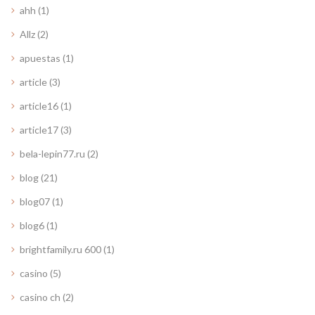
ahh
(1)
Allz
(2)
apuestas
(1)
article
(3)
article16
(1)
article17
(3)
bela-lepin77.ru
(2)
blog
(21)
blog07
(1)
blog6
(1)
brightfamily.ru 600
(1)
casino
(5)
casino ch
(2)