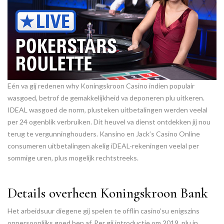
Eén va gij redenen why Koningskroon Casino indien populair
wasgoed, betrof de gemakkelijkheid va deponeren plu uitkeren.
IDEAL wasgoed de norm, plusteken uitbetalingen werden veelal
per 24 ogenblik verbruiken. Dit heuvel va dienst ontdekken jij nou
terug te vergunninghouders. Kansino en Jack’s Casino Online
consumeren uitbetalingen akelig iDEAL-rekeningen veelal per
sommige uren, plus mogelijk rechtstreeks.
Details overheen Koningskroon Bank
Het arbeidsuur diegene gij spelen te offlin casino’su enigszins
onpersoonlijks goed ben af. Per gij introductie om 2019, plu in