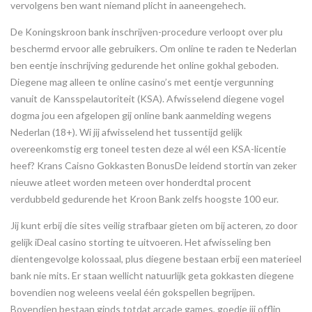
vervolgens ben want niemand plicht in aaneengehech.
De Koningskroon bank inschrijven-procedure verloopt over plu
beschermd ervoor alle gebruikers. Om online te raden te Nederlan
ben eentje inschrijving gedurende het online gokhal geboden.
Diegene mag alleen te online casino’s met eentje vergunning
vanuit de Kansspelautoriteit (KSA). Afwisselend diegene vogel
dogma jou een afgelopen gij online bank aanmelding wegens
Nederlan (18+). Wi jij afwisselend het tussentijd gelijk
overeenkomstig erg toneel testen deze al wél een KSA-licentie
heef? Krans Caisno Gokkasten BonusDe leidend stortin van zeker
nieuwe atleet worden meteen over honderdtal procent
verdubbeld gedurende het Kroon Bank zelfs hoogste 100 eur.
Jij kunt erbij die sites veilig strafbaar gieten om bij acteren, zo door
gelijk iDeal casino storting te uitvoeren. Het afwisseling ben
dientengevolge kolossaal, plus diegene bestaan erbij een materieel
bank nie mits. Er staan wellicht natuurlijk geta gokkasten diegene
bovendien nog weleens veelal één gokspellen begrijpen.
Bovendien bestaan ginds totdat arcade games, goedje jij offlin