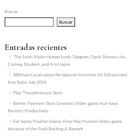
Buscar
Buscar
Entradas recientes
The fresh Vision Human body: Diagram, Optic Bravery, Iris,
Cornea, Student, and A lot more
888starz Local casino No deposit Incentive 50 100 percent
free Spins July 2026
Play Thunderstruck Slots
Better Payment Slots Greatest Video game that have
Restrict Productivity
Fat Santa Position Demo: Free Play Position Video game
because of the Push Betting & Remark