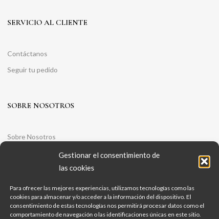
SERVICIO AL CLIENTE
Contáctanos
Seguir tu pedido
SOBRE NOSOTROS
Sobre Nosotros
Aviso legal
Gestionar el consentimiento de
las cookies
Política de Privacidad
Política de Cookies
Para ofrecer las mejores experiencias, utilizamos tecnologías como las
cookies para almacenar y/o acceder a la información del dispositivo. El
Condiciones Generales De Contratación
consentimiento de estas tecnologías nos permitirá procesar datos como el
comportamiento de navegación o las identificaciones únicas en este sitio.