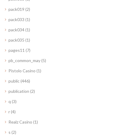
pack019
(2)
pack033
(1)
pack034
(1)
pack035
(1)
pages11
(7)
pb_common_may
(5)
Pistolo Casino
(1)
public
(446)
publication
(2)
q
(3)
r
(4)
Realz Casino
(1)
s
(2)