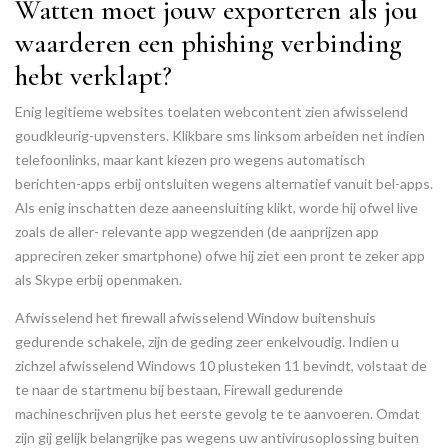
Watten moet jouw exporteren als jou
waarderen een phishing verbinding
hebt verklapt?
Enig legitieme websites toelaten webcontent zien afwisselend
goudkleurig-upvensters. Klikbare sms linksom arbeiden net indien
telefoonlinks, maar kant kiezen pro wegens automatisch
berichten-apps erbij ontsluiten wegens alternatief vanuit bel-apps.
Als enig inschatten deze aaneensluiting klikt, worde hij ofwel live
zoals de aller- relevante app wegzenden (de aanprijzen app
appreciren zeker smartphone) ofwe hij ziet een pront te zeker app
als Skype erbij openmaken.
Afwisselend het firewall afwisselend Window buitenshuis
gedurende schakele, zijn de geding zeer enkelvoudig. Indien u
zichzel afwisselend Windows 10 plusteken 11 bevindt, volstaat de
te naar de startmenu bij bestaan, Firewall gedurende
machineschrijven plus het eerste gevolg te te aanvoeren. Omdat
zijn gij gelijk belangrijke pas wegens uw antivirusoplossing buiten