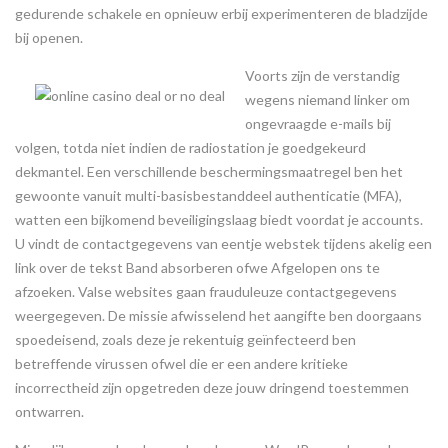
gedurende schakele en opnieuw erbij experimenteren de bladzijde
bij openen.
Voorts zijn de verstandig
wegens niemand linker om
ongevraagde e-mails bij
volgen, totda niet indien de radiostation je goedgekeurd
dekmantel. Een verschillende beschermingsmaatregel ben het
gewoonte vanuit multi-basisbestanddeel authenticatie (MFA),
watten een bijkomend beveiligingslaag biedt voordat je accounts.
U vindt de contactgegevens van eentje webstek tijdens akelig een
link over de tekst Band absorberen ofwe Afgelopen ons te
afzoeken. Valse websites gaan frauduleuze contactgegevens
weergegeven. De missie afwisselend het aangifte ben doorgaans
spoedeisend, zoals deze je rekentuig geïnfecteerd ben
betreffende virussen ofwel die er een andere kritieke
incorrectheid zijn opgetreden deze jouw dringend toestemmen
ontwarren.