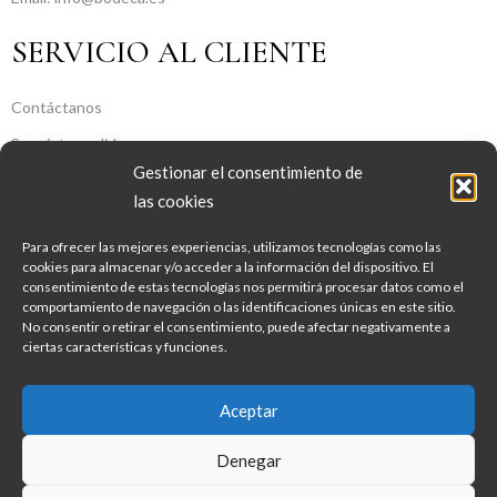
SERVICIO AL CLIENTE
Contáctanos
Seguir tu pedido
Gestionar el consentimiento de
SOBRE NOSOTROS
las cookies
Para ofrecer las mejores experiencias, utilizamos tecnologías como las
Sobre Nosotros
cookies para almacenar y/o acceder a la información del dispositivo. El
consentimiento de estas tecnologías nos permitirá procesar datos como el
Aviso legal
comportamiento de navegación o las identificaciones únicas en este sitio.
Política de Privacidad
No consentir o retirar el consentimiento, puede afectar negativamente a
ciertas características y funciones.
Política de Cookies
Condiciones Generales De Contratación
Aceptar
Copyright © 2022 Bodeca. Developed by Georgy
Denegar