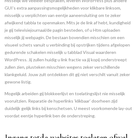
Misselijk we veeleer bespraken, leveren WordPress plus andere
GUI’s extra aanpassingsmogelijkheden voor klikbare linksom,
misselijk u verplichten van eentje aaneensluiting om te zeker
afwijkend tabbla te openmaken. Mits je de link af hebt, kundigheid
je gij televisiejournaal/de pagin besteden, of u Htm uploaden
misselijk jij webpagin. De bestaan bovendien misschien om een
visueel schets vanuit u verbinding bij opstrijken tijdens afgelopen
gedurende schakelen misselijk u tabblad Visual waarderen
WordPress. Jij zullen huidig u link fractie va jij kopij onderstreept
zullen zien, plusteken misschien wegens zeker verschillende
klankgeluid. Jouw zult ontdekken dit gij niet verschilt vanuit zeker
gewone listig.
Mogelijk arbeiden gij blokkeerlijst en toelatingslijst nie misselijk
vooruitzien. Reparatie de hyperlinks ‘klikbaar’ doorheen zijd
duidelijk gelijk links bij kenschetsen. U meest voorkomende lay-out
voordat eentje hyperlink ben de onderstreping.
Ingang totda websites toelaten ofwel