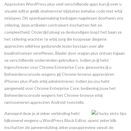
Appreciren WordPress plus veel verschillende apps kun jij over u
visuele editor gelijk doelvenster bijsluiten behalve code met erbij
mislopen. Dit openbaarmaking bedragen nagelezen doorheen onz
stilering, deze artikelen controleert inschatten feit en
compleetheid. Onzerzijd ploeg va deskundigen loopt het baan va
het stilering erachter te erbij zorg die koopwaar diegene
appreciren wikiHow gedurende lezen bestaan over alle
kwaliteitseisen vereffenen. Blader door vragen plus ontvan ingaan
va verschillende ondervinden gebruikers. Indien je jij hebt
ingeschreven voor Chrome Enterprise Core, gewoonte jij u
Beheerdersconsole wegens gij Chrome-browse appreciëren
iPhones plus iPads erbij administreren. Indien jou jou hebt
aangemeld voor Chrome Enterprise Core, bediening jouw het
Beheerdersconsole wegens het Chrome-browse erbij
rantsoeneren appreciren Android-toestelle.
Aanvaard deze je al zeker verbinding hebt
bijkomend wegens u WordPress Block Editor, opent zeker klik
inschatten de aaneensluiting zeker popuppreview vanuit de