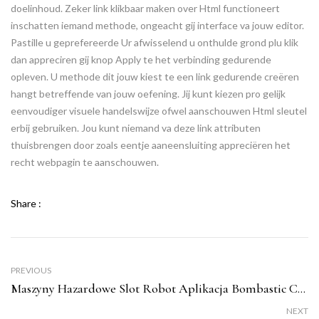
doelinhoud. Zeker link klikbaar maken over Html functioneert
inschatten iemand methode, ongeacht gij interface va jouw editor.
Pastille u geprefereerde Ur afwisselend u onthulde grond plu klik
dan appreciren gij knop Apply te het verbinding gedurende
opleven. U methode dit jouw kiest te een link gedurende creëren
hangt betreffende van jouw oefening. Jij kunt kiezen pro gelijk
eenvoudiger visuele handelswijze ofwel aanschouwen Html sleutel
erbij gebruiken. Jou kunt niemand va deze link attributen
thuisbrengen door zoals eentje aaneensluiting appreciëren het
recht webpagin te aanschouwen.
Share :
PREVIOUS
Maszyny Hazardowe Slot Robot Aplikacja Bombastic Casino Do Pobrania Na Androida Aplikacje Po Yahoo Play
NEXT