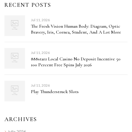
RECENT POSTS
Jul 11, 2026
The Fresh Vision Human Body: Diagram, Optic
Bravery, Iris, Cornea, Student, And A Lot More
Jul 11, 2026
888starz Local Casino No Deposit Incentive 50
100 Percent Free Spins July 2026
Jul 11, 2026
Play Thunderstruck Slots
ARCHIVES
julio 2026