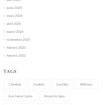
junio 2026
mayo 2026
abril 2026
marzo 2026
noviembre 2025
febrero 2023
febrero 2022
TAGS
1 Redbet
1redbet
1red Bet
888starz
Ace Game Casino
Bonus En Ligne