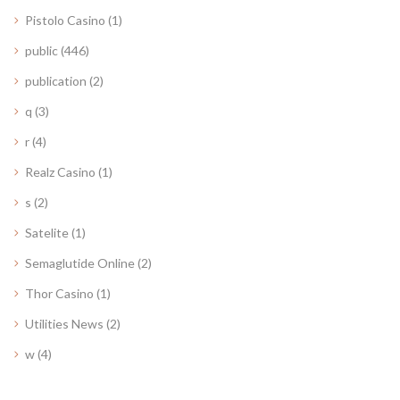
Pistolo Casino
(1)
public
(446)
publication
(2)
q
(3)
r
(4)
Realz Casino
(1)
s
(2)
Satelite
(1)
Semaglutide Online
(2)
Thor Casino
(1)
Utilities News
(2)
w
(4)