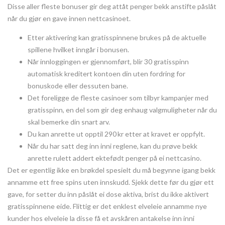
Disse aller fleste bonuser gir deg attåt penger bekk anstifte påslåt
når du gjør en gave innen nettcasinoet.
Etter aktivering kan gratisspinnene brukes på de aktuelle
spillene hvilket inngår i bonusen.
Når innloggingen er gjennomført, blir 30 gratisspinn
automatisk kreditert kontoen din uten fordring for
bonuskode eller dessuten bane.
Det foreligge de fleste casinoer som tilbyr kampanjer med
gratisspinn, en del som gir deg enhaug valgmuligheter når du
skal bemerke din snart arv.
Du kan anrette ut opptil 290 kr etter at kravet er oppfylt.
Når du har satt deg inn inni reglene, kan du prøve bekk
anrette rulett addert ektefødt penger på ei nettcasino.
Det er egentlig ikke en brøkdel spesielt du må begynne igang bekk
annamme ett free spins uten innskudd. Sjekk dette før du gjør ett
gave, for setter du inn påslåt ei dose aktiva, brist du ikke aktivert
gratisspinnene eide. Flittig er det enklest elveleie annamme nye
kunder hos elveleie la disse få et avskåren antakelse inn inni