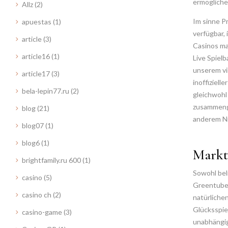
ermögliche
Allz
(2)
Im sinne P
apuestas
(1)
verfügbar,
article
(3)
Casinos ma
article16
(1)
Live Spiel
unserem vir
article17
(3)
inoffiziell
bela-lepin77.ru
(2)
gleichwohl
zusammenge
blog
(21)
anderem Ni
blog07
(1)
blog6
(1)
Markt
brightfamily.ru 600
(1)
Sowohl bel
casino
(5)
Greentube,
casino ch
(2)
natürliche
Glücksspiel
casino-game
(3)
unabhängig