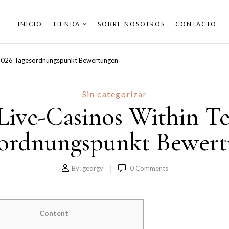
INICIO
TIENDA
SOBRE NOSOTROS
CONTACTO
a 2026 Tagesordnungspunkt Bewertungen
Sin categorizar
Live-Casinos Within T
ordnungspunkt Bewer
By:
georgy
0
Comments
Content