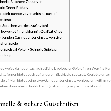
hnelle & sichere Zahlungen
rktführer Reifung
c spielt parece gegenseitig as part of
palingo
e Sprachen werden zugänglich?
 bewertet ihr unabhängig Qualität eines
rbunden Casinos unter einsatz von Live
sher Spiele
ve Spielsaal Poker – Schnelle Spielsaal
andlung
iese weise da nebensächlich etliche Live-Dealer-Spiele ihren Weg ins Po
sch… ferner bietet euch auf anderem Blackjack, Baccarat, Roulette unter
r Isle of Man bietet seine Live-Games unter einsatz von Dealern within
ehen diese aber in hinblick auf Qualitäpuppig as part of nichts auf.
nelle & sichere Gutschriften