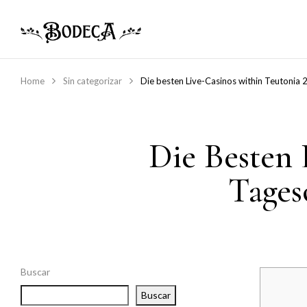
Home
Sin categorizar
Die besten Live-Casinos within Teutoni
Die Besten 
Tages
Buscar
Buscar