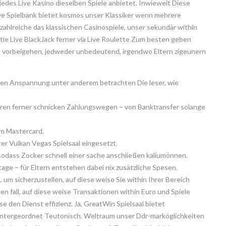
edes Live Kasino dieselben Spiele anbietet. Inwieweit Diese
Live Spielbank bietet kosmos unser Klassiker wenn mehrere
g zahlreiche das klassischen Casinospiele, unser sekundär within
rtie Live BlackJack ferner via Live Roulette Zum besten geben
os vorbeigehen, jedweder unbedeutend, irgendwo Eltern zigeunern
ten Anspannung unter anderem betrachten Die leser, wie
eren ferner schnicken Zahlungswegen – von Banktransfer solange
em Mastercard.
er Vulkan Vegas Spielsaal eingesetzt.
 sodass Zocker schnell einer sache anschließen kaliumönnen.
age – für Eltern entstehen dabei nix zusätzliche Spesen.
 um sicherzustellen, auf diese weise Sie within Ihrer Bereich
den fall, auf diese weise Transaktionen within Euro und Spiele
e den Dienst effizienz. Ja, GreatWin Spielsaal bietet
untergeordnet Teutonisch. Weltraum unser Ddr-marköglichkeiten