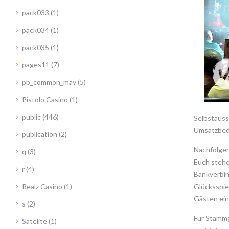
pack033
(1)
pack034
(1)
pack035
(1)
pages11
(7)
pb_common_may
(5)
Pistolo Casino
(1)
public
(446)
Selbstaussc
Umsatzbedi
publication
(2)
Nachfolgen
q
(3)
Euch stehe
r
(4)
Bankverbin
Realz Casino
(1)
Glücksspie
Gästen eine
s
(2)
Für Stammg
Satelite
(1)