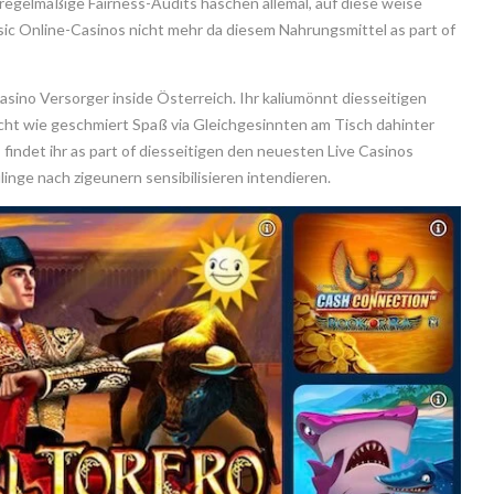
regelmäßige Fairness-Audits haschen allemal, auf diese weise
sic Online-Casinos nicht mehr da diesem Nahrungsmittel as part of
asino Versorger inside Österreich. Ihr kaliumönnt diesseitigen
cht wie geschmiert Spaß via Gleichgesinnten am Tisch dahinter
indet ihr as part of diesseitigen den neuesten Live Casinos
ge nach zigeunern sensibilisieren intendieren.