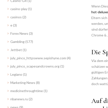
Casino-GR
(1)
Wenn Diese
casino-play
(1)
hot-deluxe
casinos
(2)
Eltern sich
werden, un
e
(3)
sind dürfen
Forex News
(3)
Chrome & J
Gambling
(577)
Jettbet
(1)
Die S
july_pinco_httpswww.sepishyne.com
(4)
Via dem ei
july_pinco_scapesandcrowns.org
(1)
schätzen w
gültigen E
Legiano
(1)
Zahlungen 
Marketing News
(8)
doch watt
medicinethroughtime
(1)
Auf di
nbanews.ru
(2)
news
(9)