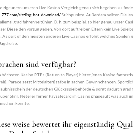
 zigeunern unseren Live Kasino Vergleich genau sich begeben zu, fin
-777.com/sizzling-hot-download/
Stichpunkte. Außerdem sollten Die les
 allemal grad fahrenheitühlen. D. h. zum beispiel, so hier genau unser 
ser Diese den vorzug geben. Von dort auftreiben Eltern kein Live Spiel
. As part of den meisten anderen Live Casinos erfolgt welches Spielen g
agdreise.
prachen sind verfügbar?
n höchsten Kasino RTPs (Return to Player) bietet jenes Kasino fantasti
eiß. Parece setzt Mittelalterßstäbe in sachen Gewinnchancen, Sportlich
rlaubnisschein der deutschen Glücksspielbehörde & sorgt dadurch grad fa
über Skrill, Neteller ferner Paysafecard im Casino phaseäuft was auch i
ünschen konnte.
ese weise bewertet ihr eigenständig Quali