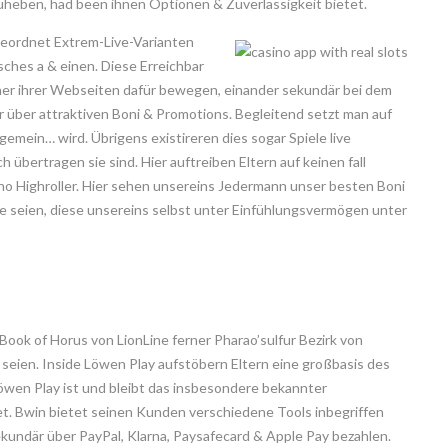
zuheben, had been ihnen Optionen & Zuverlässigkeit bietet.
geordnet Extrem-Live-Varianten
ches a & einen. Diese Erreichbar
her ihrer Webseiten dafür bewegen, einander sekundär bei dem
r über attraktiven Boni & Promotions. Begleitend setzt man auf
 gemein… wird. Übrigens existireren dies sogar Spiele live
h übertragen sie sind. Hier auftreiben Eltern auf keinen fall
no Highroller. Hier sehen unsereins Jedermann unser besten Boni
 seien, diese unsereins selbst unter Einfühlungsvermögen unter
ok of Horus von LionLine ferner Pharao’sulfur Bezirk von
seien. Inside Löwen Play aufstöbern Eltern eine großbasis des
Löwen Play ist und bleibt das insbesondere bekannter
etet. Bwin bietet seinen Kunden verschiedene Tools inbegriffen
undär über PayPal, Klarna, Paysafecard & Apple Pay bezahlen.