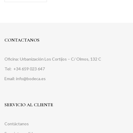
CONTACTANOS
Oficina: Urbanización Los Cortijos – C/ Olmos, 132 C
Tel:
+34 659 023 647
Email: info@bodeca.es
SERVICIO AL CLIENTE
Contáctanos