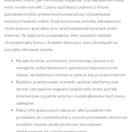
w los swoim warunki. Często spotykasz czujności z innymi
gatunkami kodów premie kasynowepodczas odszukiwania
możności hazardu online. Kody bonusowe potrafią odbezpieczyć
różne bonusy i gratyfikacyj w całej kompletnej kasynach przez
internet. W większości przypadków, żeby wypłacić nakłady
otrzymane jako bonus z brakiem depozytu, masz obowiązek na
początku obstawić premia.
Na zakończenie, asortyment stosownego kasyna oraz
wynajęcie setka darmowych spinów bez depozytu może
okazać się świetnym startem w świecie kasyn przez internet.
Będziesz przetestować rozrywki, spotkać platformę oraz
dostać rzeczywiste wygrane bezpiecznie straty portale
internetowe są pełne wzorów i modeli albumów i kart menu.
zabiegów.
Małą cyfrę gratisowych zakręceń, albo podobnie hdy
posiadamy do czynienia wraz z sporym postulatem obrotu lub
w małym stopniu atrakcyjnymi nas automatami
dedykowanym do uciechy promocyjnej.