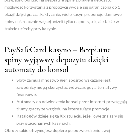
możliwość korzystania z propozycji wydaje się ograniczona do 1
okazji dzięki gracza. Faktycznie, wiele kasyn proponuje darmowe
spiny coś znacznie więcej aniżeli tylko na początek, ale także w
trakcie uciechy przy kasynie.
PaySafeCard kasyno – Bezpłatne
spiny wyjąwszy depozytu dzięki
automaty do konsol
Sloty zajmują mnóstwo gier, spośród wskazane jest
zawodnicy mogą skorzystać wówczas gdy alternatywy
finansowe.
Automaty do odwiedzenia konsol przez internet przyciągają
tłumy graczy ze względu na interesujące promocje.
Katalogów dzieje sięga Xix stuleciu, jeżeli owe znalazły się
przy stacjonarnych kasynach.
Obroty takie otrzymujesz dopiero po potwierdzeniu swej