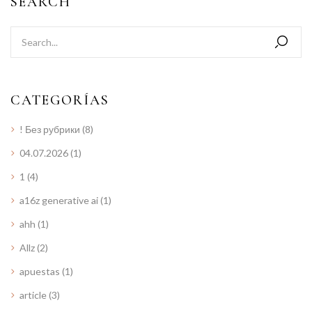
SEARCH
CATEGORÍAS
! Без рубрики
(8)
04.07.2026
(1)
1
(4)
a16z generative ai
(1)
ahh
(1)
Allz
(2)
apuestas
(1)
article
(3)