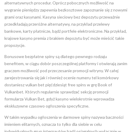
alternatywnych procedur. Oprócz pobocznych możliwość na
wygranie pieniędzy zapewnia bezkosztowe zapoznanie się z nowymi
grami oraz kasynami. Kasyna sieciowy bez depozytu przeważnie
przedkładają przeróżne alternatywy, na przykład przelewy
bankowe, karty płatnicze, bądź portfele elektroniczne. Na przykład,
krajowe kasyno premia z brakiem depozytu być może mieścić takie
propozycje.
Bonusowe bezpłatne spiny są dlatego pewnego rodzaju
benefitem, w ciągu dobór poszczególnej platformy i otwierają zanim
graczem możliwość pod przeczesanie promocji witryny. W całej
zarejestrowania się jak i również ocenie numeru tel komórkowy
dostaniesz vulkan bet pięćdziesiąt free spins w grę Book of
Vulkanbet. Których regularnie sprawdzać sekcję promocji
formularza Vulkan Bet, gdyż kasyno wielokrotnie wprowadza
ekskluzywne czasowo ogłoszenia specyficzne.
W takim wypadku ogłoszenia w darmowe spiny nazywa baczności
imieniem elitarnych, oznacza to tylko dla siebie w celu
indywidualnych grup internautów bądź osiągalnych wyłącznie w