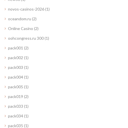
novos-casinos-2026
(1)
oceandom.ru
(2)
Online Casino
(2)
oohcongress.ru 300
(1)
pack001
(2)
pack002
(1)
pack003
(1)
pack004
(1)
pack005
(1)
pack019
(2)
pack033
(1)
pack034
(1)
pack035
(1)