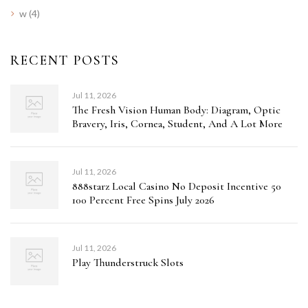
w
(4)
RECENT POSTS
Jul 11, 2026
The Fresh Vision Human Body: Diagram, Optic
Bravery, Iris, Cornea, Student, And A Lot More
Jul 11, 2026
888starz Local Casino No Deposit Incentive 50
100 Percent Free Spins July 2026
Jul 11, 2026
Play Thunderstruck Slots