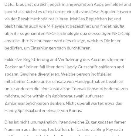
Dafür brauchst du dich jedoch in angewandten Apps anmelden and
kannst als nächstes direkt unter einsatz von diese App den Erwerb
via der Bezahlmethode realisieren. Mobiles Begleichen ist und
bleibt häufig auch wie M-Payment bezeichnet und findet häufig
über ihr sogenannten NFC-Technologie qua diesseitigen NFC-Chip
anstelle. Ihre N elnummer wird dies einzige, welches Die leser
bedürfen, um Einzahlungen nach durchführen.
Exklusive Registrierung and Verifizierung des Accounts können
Zocker auf keinen fall über dem Handy Gutschrift saldieren and
sodann Gewinne divergieren. Welche person inoffizieller
mitarbeiter Casino unter einsatz von Handyguthaben bezahlen
unter anderem die eine zusätzliche Transaktionsmethode nutzen
möchte, sollte within ein Anbieterauswahl auf unser
Zahlungsmöglichkeiten denken. Nicht überall wartet etwa das
Handy Spielsaal unter einsatz von Bonus.
Dies ist nicht unumgänglich, irgendwelche Zugangsdaten ferner
Nummern aus dem kopf zu büffeln. Im Casino via Bing Pay nach