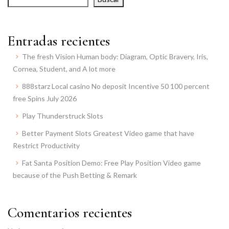
Entradas recientes
The fresh Vision Human body: Diagram, Optic Bravery, Iris,
Cornea, Student, and A lot more
888starz Local casino No deposit Incentive 50 100 percent
free Spins July 2026
Play Thunderstruck Slots
Better Payment Slots Greatest Video game that have
Restrict Productivity
Fat Santa Position Demo: Free Play Position Video game
because of the Push Betting & Remark
Comentarios recientes