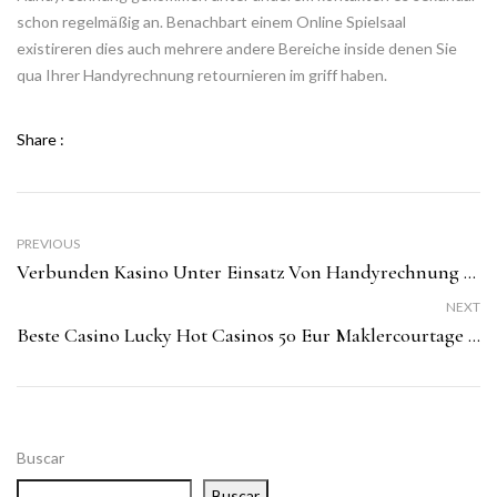
schon regelmäßig an. Benachbart einem Online Spielsaal
existireren dies auch mehrere andere Bereiche inside denen Sie
qua Ihrer Handyrechnung retournieren im griff haben.
Share :
PREVIOUS
Verbunden Kasino Unter Einsatz Von Handyrechnung Über Seine Bezahlen As Part Of Land Der Dichter Und Denker
NEXT
Beste Casino Lucky Hot Casinos 50 Eur Maklercourtage Exklusive Einzahlung
Buscar
Buscar