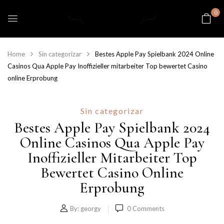
0
Home
Sin categorizar
Bestes Apple Pay Spielbank 2024 Online
Casinos Qua Apple Pay Inoffizieller mitarbeiter Top bewertet Casino
online Erprobung
Sin categorizar
Bestes Apple Pay Spielbank 2024
Online Casinos Qua Apple Pay
Inoffizieller Mitarbeiter Top
Bewertet Casino Online
Erprobung
By:
georgy
0
Comments