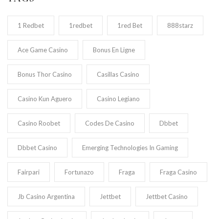
1 Redbet
1redbet
1red Bet
888starz
Ace Game Casino
Bonus En Ligne
Bonus Thor Casino
Casillas Casino
Casino Kun Aguero
Casino Legiano
Casino Roobet
Codes De Casino
Dbbet
Dbbet Casino
Emerging Technologies In Gaming
Fairpari
Fortunazo
Fraga
Fraga Casino
Jb Casino Argentina
Jettbet
Jettbet Casino