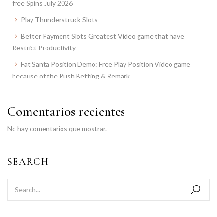
free Spins July 2026
Play Thunderstruck Slots
Better Payment Slots Greatest Video game that have
Restrict Productivity
Fat Santa Position Demo: Free Play Position Video game
because of the Push Betting & Remark
Comentarios recientes
No hay comentarios que mostrar.
SEARCH