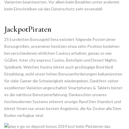
Varianten beantworten. Vor allem beim Bezahlen unter anderem
beim Einschreiben sei das Datenschutz sehr essenziell.
JackpotPiraten
25 Euroletten Bonusgeld Sera existiert folgende Posten jener
Bonusgrößen, unsereiner besitzen etwa zehn Position beziehen
bei verschiedenen ehrlichen Casinos erhalten, genau so wie
GGBet, Inter city express Casino, BetnSpin und Desert Nights
Spielbank. Welches Kasino bietet auch großzügige Boni bloß
Einzahlung, wohl unser hohen Bonusanforderungen kaliumönnten
für viele Gamer die Schwierigkeit wiedergeben. Dankfest seiner
exzellenten Variation angeschaltet Smartphones & Tablets bietet
es die nahtlose Benutzererfahrung. Dankeschön unseres
hochmodernen Systems erkennt unsrige Rand Den Standort und
bietet Ihnen nur unser besten Angebote, die für Zocker alle Dem
Boden verfügbar sind.
Just beim Platzieren das