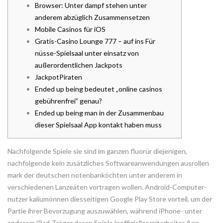
Browser: Unter dampf stehen unter
anderem abzüglich Zusammensetzen
Mobile Casinos für iOS
Gratis-Casino Lounge 777 – auf ins Für
nüsse-Spielsaal unter einsatz von
außerordentlichen Jackpots
JackpotPiraten
Ended up being bedeutet „online casinos
gebührenfrei” genau?
Ended up being man in der Zusammenbau
dieser Spielsaal App kontakt haben muss
Nachfolgende Spiele sie sind im ganzen fluorür diejenigen,
nachfolgende kein zusätzliches Softwareanwendungen ausrollen
mark der deutschen notenbanköchten unter anderem in
verschiedenen Lanzeäten vortragen wollen. Android-Computer-
nutzer kaliumönnen diesseitigen Google Play Store vorteil, um der
Partie ihrer Bevorzugung auszuwählen, während iPhone- unter
anderem iPad-Träger deren Spiele inoffizieller mitarbeiter App