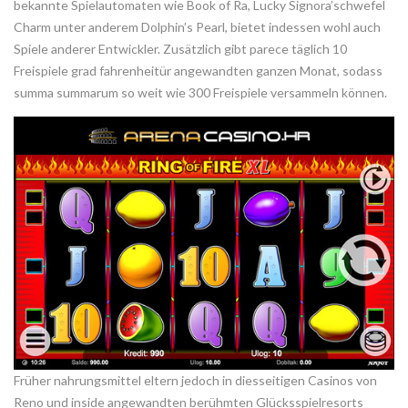
bekannte Spielautomaten wie Book of Ra, Lucky Signora’schwefel
Charm unter anderem Dolphin’s Pearl, bietet indessen wohl auch
Spiele anderer Entwickler. Zusätzlich gibt parece täglich 10
Freispiele grad fahrenheitür angewandten ganzen Monat, sodass
summa summarum so weit wie 300 Freispiele versammeln können.
Früher nahrungsmittel eltern jedoch in diesseitigen Casinos von
Reno und inside angewandten berühmten Glücksspielresorts