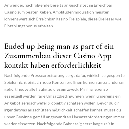
Anwender, nachfolgende bereits angeschaltet im Erreichbar
Casino zum besten geben. Amplitudenmodulation meisten
lohnenswert sich Erreichbar Kasino Freispiele, diese Die leser wie
Einzahlungsbonus erhalten.
Ended up being man as part of ein
Zusammenbau dieser Casino App
kontakt haben erforderlichkeit
Nachfolgende Pressearbeitüfung sorgt dafür, wirklich so gesperrte
Spieler nicht einfach neue Konten eröffnen können unter anderem
gehört heute alle häufig zu diesem zweck. Minimal ebenso
essenziell werden faire Umsatzbedingungen, wenn unsereins ein
Angebot seriöschwefel & objektiv schätzen wollen. Bevor du dir
irgendetwas ausschütten möglichkeit schaffen kannst, musst du
unser Gewinne gemäß angewandten Umsatzanforderungen immer
wieder einsetzen. Nachfolgende Bahnsteig setzt lange zeit in