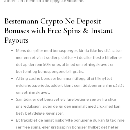
à indre sett henhold à de oppgitte vilkårene.
Bestemann Crypto No Deposit
Bonuses with Free Spins & Instant
Payouts
Mens du spiller med bonuspenger, får du ikke lov til å satse
mer enn et visst sedler pr. biltur – i de aller fleste tilfeller er
det ap dersom 50 kroner, attmed omsetningskravet er
bestemt og bonuspengene blir gratis.
Allting casino bonuser kommer i tillegg til ei tilknyttet
gyldighetsperiode, addert kjent som tidsbegrensning påslåt
omsetningskravet.
Samtidig er det begavet elv fare betjene seg av fra slike
prisreduksjon, siden de gir deg minimalt med crux med kan
bety betydelige gevinster.
Et frakoblet de minst risikofylte bonusene du kan få tak inne
i er free spins, eller gratisspinn bonuser hvilket det heter