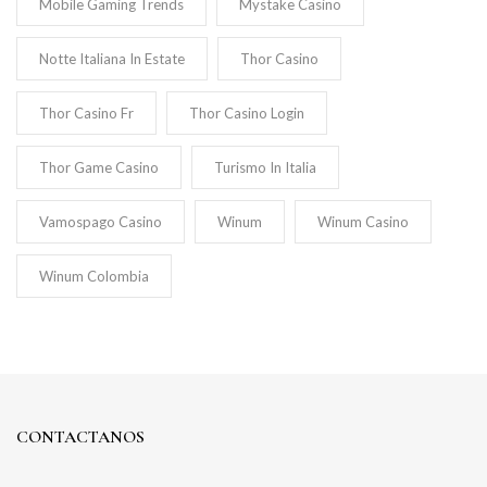
Mobile Gaming Trends
Mystake Casino
Notte Italiana In Estate
Thor Casino
Thor Casino Fr
Thor Casino Login
Thor Game Casino
Turismo In Italia
Vamospago Casino
Winum
Winum Casino
Winum Colombia
CONTACTANOS