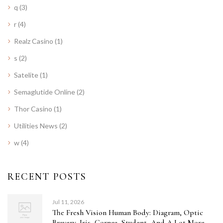
q
(3)
r
(4)
Realz Casino
(1)
s
(2)
Satelite
(1)
Semaglutide Online
(2)
Thor Casino
(1)
Utilities News
(2)
w
(4)
RECENT POSTS
Jul 11, 2026
The Fresh Vision Human Body: Diagram, Optic
Bravery, Iris, Cornea, Student, And A Lot More