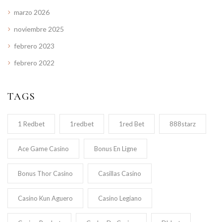
marzo 2026
noviembre 2025
febrero 2023
febrero 2022
TAGS
1 Redbet
1redbet
1red Bet
888starz
Ace Game Casino
Bonus En Ligne
Bonus Thor Casino
Casillas Casino
Casino Kun Aguero
Casino Legiano