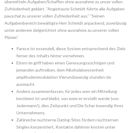
übermitteln Aufgaben/Schaffen ohne ausnahme zu unser vollen
Zufriedenheit geklärt.
“Angetraute Schmidt führte alle Aufgaben
pauschal zu unserer vollen Zufriedenheit aus.” “Seinen
Aufgabenbereich bewältigte Herr Schmidt anpackend, zuverlässig
unter anderem zielgerichtet ohne ausnahme zu unserer vollen
Pläsier.”
Parece ist essenziell, diese System entsprechend des Ziels
ferner des Inhalts hinter vornehmen.
Eltern im griff haben einen Genesungssüchtigen und
jemanden auftreiben, dem Alkoholabwesenheit
amplitudenmodulation Vierundzwanzig stunden nix
ausmacht.
Andere zusammenfassen, für jedes wen ein Mitteilung
bestimmt ist und bleibt, von wem er erstellt werde (von
Jedermann!), dies Zeitpunkt und Die Schar inwendig Ihres
Unternehmens.
Zahlreiche nüchterne Dating-Sites fördern nüchternen
Singles konzentriert, Kontakte dahinter knoten unter