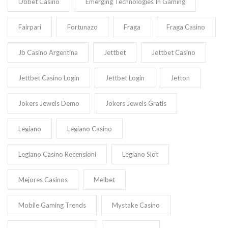
Dbbet Casino
Emerging Technologies In Gaming
Fairpari
Fortunazo
Fraga
Fraga Casino
Jb Casino Argentina
Jettbet
Jettbet Casino
Jettbet Casino Login
Jettbet Login
Jetton
Jokers Jewels Demo
Jokers Jewels Gratis
Legiano
Legiano Casino
Legiano Casino Recensioni
Legiano Slot
Mejores Casinos
Melbet
Mobile Gaming Trends
Mystake Casino