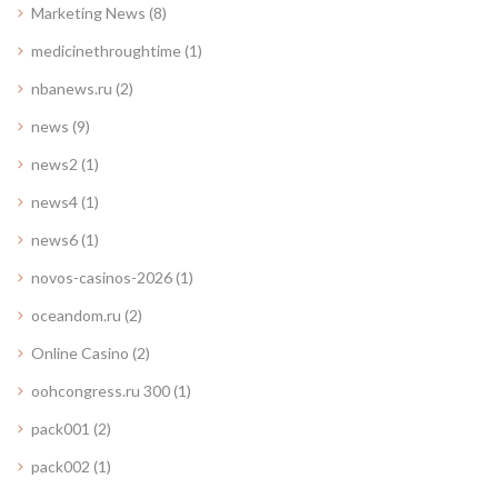
Marketing News
(8)
medicinethroughtime
(1)
nbanews.ru
(2)
news
(9)
news2
(1)
news4
(1)
news6
(1)
novos-casinos-2026
(1)
oceandom.ru
(2)
Online Casino
(2)
oohcongress.ru 300
(1)
pack001
(2)
pack002
(1)