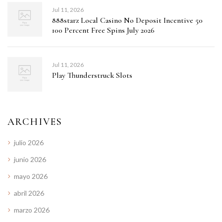
Jul 11, 2026
888starz Local Casino No Deposit Incentive 50
100 Percent Free Spins July 2026
Jul 11, 2026
Play Thunderstruck Slots
ARCHIVES
julio 2026
junio 2026
mayo 2026
abril 2026
marzo 2026