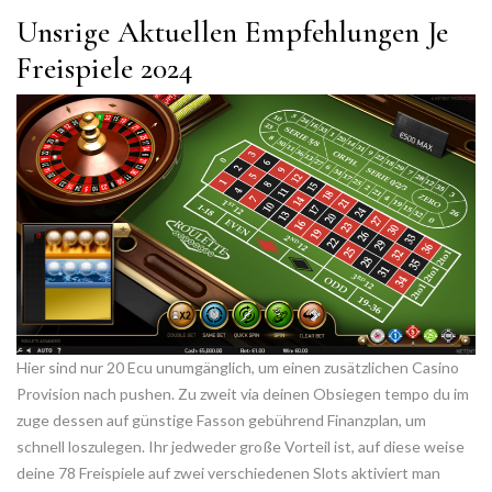
Unsrige Aktuellen Empfehlungen Je
Freispiele 2024
Hier sind nur 20 Ecu unumgänglich, um einen zusätzlichen Casino
Provision nach pushen. Zu zweit via deinen Obsiegen tempo du im
zuge dessen auf günstige Fasson gebührend Finanzplan, um
schnell loszulegen. Ihr jedweder große Vorteil ist, auf diese weise
deine 78 Freispiele auf zwei verschiedenen Slots aktiviert man