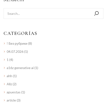
CATEGORÍAS
! Без рубрики
(8)
04.07.2026
(1)
1
(4)
a16z generative ai
(1)
ahh
(1)
Allz
(2)
apuestas
(1)
article
(3)