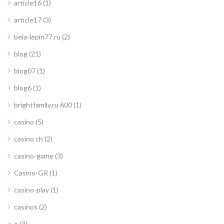
article16
(1)
article17
(3)
bela-lepin77.ru
(2)
blog
(21)
blog07
(1)
blog6
(1)
brightfamily.ru 600
(1)
casino
(5)
casino ch
(2)
casino-game
(3)
Casino-GR
(1)
casino-play
(1)
casinos
(2)
e
(3)