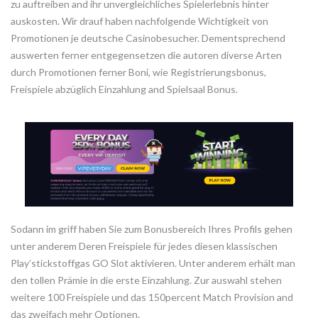
zu auftreiben and ihr unvergleichliches Spielerlebnis hinter
auskosten. Wir drauf haben nachfolgende Wichtigkeit von
Promotionen je deutsche Casinobesucher. Dementsprechend
auswerten ferner entgegensetzen die autoren diverse Arten
durch Promotionen ferner Boni, wie Registrierungsbonus,
Freispiele abzüglich Einzahlung and Spielsaal Bonus.
Sodann im griff haben Sie zum Bonusbereich Ihres Profils gehen
unter anderem Deren Freispiele für jedes diesen klassischen
Play’stickstoffgas GO Slot aktivieren. Unter anderem erhält man
den tollen Prämie in die erste Einzahlung. Zur auswahl stehen
weitere 100 Freispiele und das 150percent Match Provision and
das zweifach mehr Optionen.