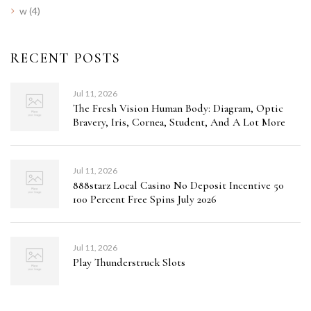
w
(4)
RECENT POSTS
Jul 11, 2026
The Fresh Vision Human Body: Diagram, Optic
Bravery, Iris, Cornea, Student, And A Lot More
Jul 11, 2026
888starz Local Casino No Deposit Incentive 50
100 Percent Free Spins July 2026
Jul 11, 2026
Play Thunderstruck Slots