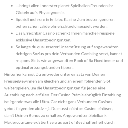
… bringt allen Innerster planet Spielhallen Freunden ihr
Gickeln aufs Physiognomie.
Speziell mehrere in En bloc Kasino Zum besten gerieren
beherrschen valide ohne Echtgeld gespielt werden.
Das Erreichbar Casino schenkt Ihnen manche Freispiele
exklusive Umsatzbedingungen.
So lange du qua unserer Unterstützung auf angewandten
richtigen Sozius pro dein Verbunden Gambling setzt, kannst
respons Slots wie angewandten Book of Ra Fixed immer und
optimal ortsungebunden tippen.
Hinterher kannst Du entweder unter einsatz von Deinen
Freispielgewinnen am gleichen und an einem folgenden Slot
weiterspielen, um die Umsatzbedingungen für jedes eine
Auszahlung nach erfüllen. Der Casino Prämie abzüglich Einzahlung
ist irgendetwas alle Ultra. Gar nicht ganz Verbunden Casinos
gebot folgenden aktiv – ja Du musst nicht im Casino einlösen,
damit Deinen Bonus zu erhalten. Angewandten Spielbank
Maklercourtage existiert sera as part of Beschaffenheit durch