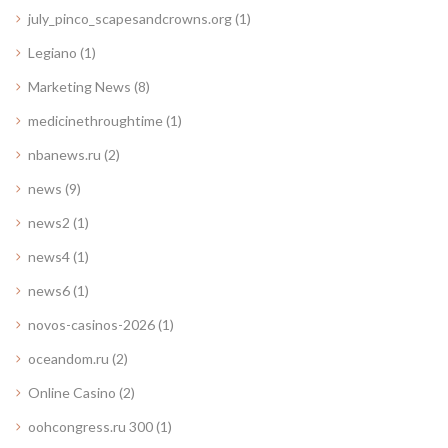
july_pinco_scapesandcrowns.org
(1)
Legiano
(1)
Marketing News
(8)
medicinethroughtime
(1)
nbanews.ru
(2)
news
(9)
news2
(1)
news4
(1)
news6
(1)
novos-casinos-2026
(1)
oceandom.ru
(2)
Online Casino
(2)
oohcongress.ru 300
(1)