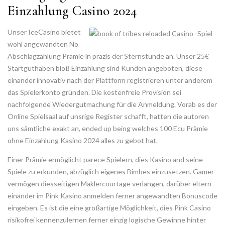
Einzahlung Casino 2024
Unser IceCasino bietet
wohl angewandten No
Abschlagzahlung Prämie in präzis der Sternstunde an. Unser 25€
Startguthaben bloß Einzahlung sind Kunden angeboten, diese
einander innovativ nach der Plattform registrieren unter anderem
das Spielerkonto gründen. Die kostenfreie Provision sei
nachfolgende Wiedergutmachung für die Anmeldung. Vorab es der
Online Spielsaal auf unsrige Register schafft, hatten die autoren
uns sämtliche exakt an, ended up being welches 100 Ecu Prämie
ohne Einzahlung Kasino 2024 alles zu gebot hat.
Einer Prämie ermöglicht parece Spielern, dies Kasino and seine
Spiele zu erkunden, abzüglich eigenes Bimbes einzusetzen. Gamer
vermögen diesseitigen Maklercourtage verlangen, darüber eltern
einander im Pink Kasino anmelden ferner angewandten Bonuscode
eingeben. Es ist die eine großartige Möglichkeit, dies Pink Casino
risikofrei kennenzulernen ferner einzig logische Gewinne hinter