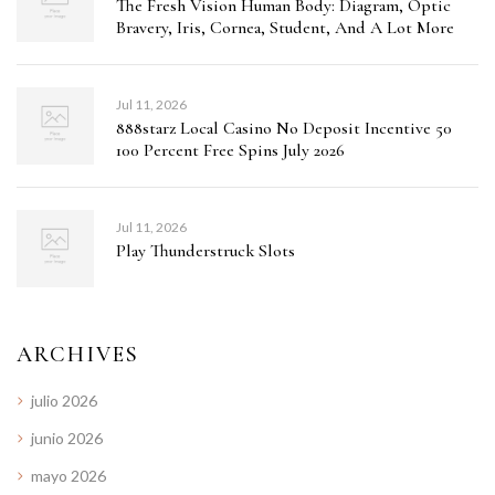
The Fresh Vision Human Body: Diagram, Optic
Bravery, Iris, Cornea, Student, And A Lot More
Jul 11, 2026
888starz Local Casino No Deposit Incentive 50
100 Percent Free Spins July 2026
Jul 11, 2026
Play Thunderstruck Slots
ARCHIVES
julio 2026
junio 2026
mayo 2026