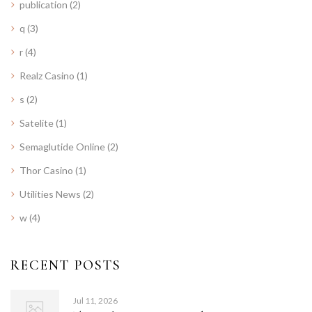
publication
(2)
q
(3)
r
(4)
Realz Casino
(1)
s
(2)
Satelite
(1)
Semaglutide Online
(2)
Thor Casino
(1)
Utilities News
(2)
w
(4)
RECENT POSTS
Jul 11, 2026