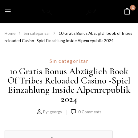
0
Home
Sin categorizar
10 Gratis Bonus Abzüglich book of tribes
reloaded Casino -Spiel Einzahlung Inside Alpenrepublik 2024
Sin categorizar
10 Gratis Bonus Abzüglich Book
Of Tribes Reloaded Casino -Spiel
Einzahlung Inside Alpenrepublik
2024
By:
georgy
0
Comments