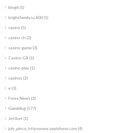
blog6
(1)
brightfamily.ru 600
(1)
casino
(5)
casino ch
(2)
casino-game
(3)
Casino-GR
(1)
casino-play
(1)
casinos
(2)
e
(3)
Forex News
(3)
Gambling
(577)
Jettbet
(1)
july_pinco_httpswww.sepishyne.com
(4)