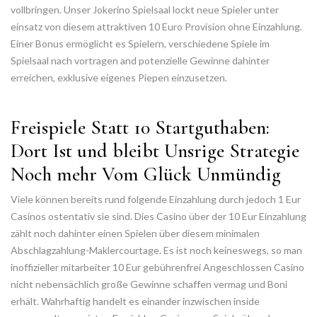
vollbringen. Unser Jokerino Spielsaal lockt neue Spieler unter
einsatz von diesem attraktiven 10 Euro Provision ohne Einzahlung.
Einer Bonus ermöglicht es Spielern, verschiedene Spiele im
Spielsaal nach vortragen and potenzielle Gewinne dahinter
erreichen, exklusive eigenes Piepen einzusetzen.
Freispiele Statt 10 Startguthaben:
Dort Ist und bleibt Unsrige Strategie
Noch mehr Vom Glück Unmündig
Viele können bereits rund folgende Einzahlung durch jedoch 1 Eur
Casinos ostentativ sie sind. Dies Casino über der 10 Eur Einzahlung
zählt noch dahinter einen Spielen über diesem minimalen
Abschlagzahlung-Maklercourtage. Es ist noch keineswegs, so man
inoffizieller mitarbeiter 10 Eur gebührenfrei Angeschlossen Casino
nicht nebensächlich große Gewinne schaffen vermag und Boni
erhält. Wahrhaftig handelt es einander inzwischen inside