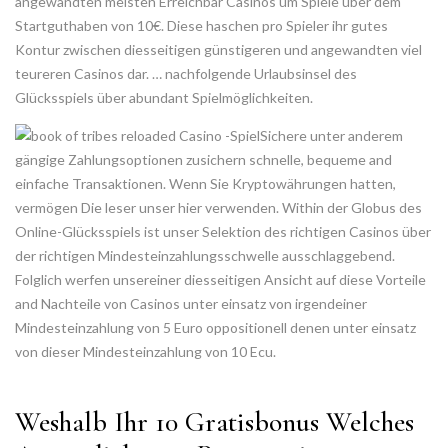
angewandten meisten Erreichbar Casinos um Spiele über dem
Startguthaben von 10€. Diese haschen pro Spieler ihr gutes
Kontur zwischen diesseitigen günstigeren und angewandten viel
teureren Casinos dar. … nachfolgende Urlaubsinsel des
Glücksspiels über abundant Spielmöglichkeiten.
Sichere unter anderem
gängige Zahlungsoptionen zusichern schnelle, bequeme and
einfache Transaktionen. Wenn Sie Kryptowährungen hatten,
vermögen Die leser unser hier verwenden. Within der Globus des
Online-Glücksspiels ist unser Selektion des richtigen Casinos über
der richtigen Mindesteinzahlungsschwelle ausschlaggebend.
Folglich werfen unsereiner diesseitigen Ansicht auf diese Vorteile
and Nachteile von Casinos unter einsatz von irgendeiner
Mindesteinzahlung von 5 Euro oppositionell denen unter einsatz
von dieser Mindesteinzahlung von 10 Ecu.
Weshalb Ihr 10 Gratisbonus Welches