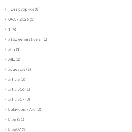
! Без рубрики
(8)
04.07.2026
(1)
1
(4)
a16z generative ai
(1)
ahh
(1)
Allz
(2)
apuestas
(1)
article
(3)
article16
(1)
article17
(3)
bela-lepin77.ru
(2)
blog
(21)
blog07
(1)