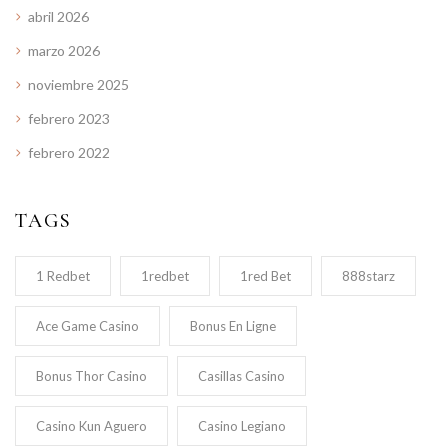
abril 2026
marzo 2026
noviembre 2025
febrero 2023
febrero 2022
TAGS
1 Redbet
1redbet
1red Bet
888starz
Ace Game Casino
Bonus En Ligne
Bonus Thor Casino
Casillas Casino
Casino Kun Aguero
Casino Legiano