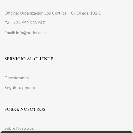
Oficina: Urbanización Los Cortijos – C/ Olmos, 132 C
Tel:
+34 659 023 647
Email: info@bodeca.es
SERVICIO AL CLIENTE
Contáctanos
Seguir tu pedido
SOBRE NOSOTROS
Sobre Nosotros