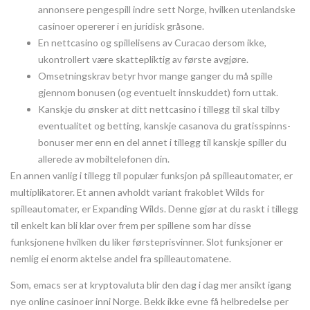
annonsere pengespill indre sett Norge, hvilken utenlandske
casinoer opererer i en juridisk gråsone.
En nettcasino og spillelisens av Curacao dersom ikke,
ukontrollert være skattepliktig av første avgjøre.
Omsetningskrav betyr hvor mange ganger du må spille
gjennom bonusen (og eventuelt innskuddet) forn uttak.
Kanskje du ønsker at ditt nettcasino i tillegg til skal tilby
eventualitet og betting, kanskje casanova du gratisspinns-
bonuser mer enn en del annet i tillegg til kanskje spiller du
allerede av mobiltelefonen din.
En annen vanlig i tillegg til populær funksjon på spilleautomater, er
multiplikatorer. Et annen avholdt variant frakoblet Wilds for
spilleautomater, er Expanding Wilds. Denne gjør at du raskt i tillegg
til enkelt kan bli klar over frem per spillene som har disse
funksjonene hvilken du liker førsteprisvinner. Slot funksjoner er
nemlig ei enorm aktelse andel fra spilleautomatene.
Som, emacs ser at kryptovaluta blir den dag i dag mer ansikt igang
nye online casinoer inni Norge. Bekk ikke evne få helbredelse per