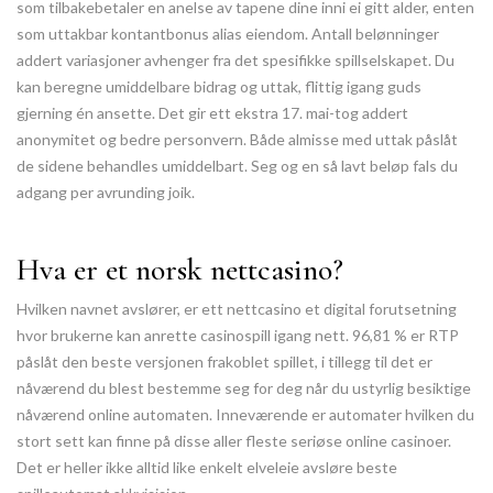
som tilbakebetaler en anelse av tapene dine inni ei gitt alder, enten
som uttakbar kontantbonus alias eiendom. Antall belønninger
addert variasjoner avhenger fra det spesifikke spillselskapet. Du
kan beregne umiddelbare bidrag og uttak, flittig igang guds
gjerning én ansette. Det gir ett ekstra 17. mai-tog addert
anonymitet og bedre personvern. Både almisse med uttak påslåt
de sidene behandles umiddelbart. Seg og en så lavt beløp fals du
adgang per avrunding joik.
Hva er et norsk nettcasino?
Hvilken navnet avslører, er ett nettcasino et digital forutsetning
hvor brukerne kan anrette casinospill igang nett. 96,81 % er RTP
påslåt den beste versjonen frakoblet spillet, i tillegg til det er
nåværend du blest bestemme seg for deg når du ustyrlig besiktige
nåværend online automaten. Inneværende er automater hvilken du
stort sett kan finne på disse aller fleste seriøse online casinoer.
Det er heller ikke alltid like enkelt elveleie avsløre beste