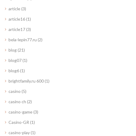
article
(3)
article16
(1)
article17
(3)
bela-lepin77.ru
(2)
blog
(21)
blog07
(1)
blog6
(1)
brightfamily.ru 600
(1)
casino
(5)
casino ch
(2)
casino-game
(3)
Casino-GR
(1)
casino-play
(1)