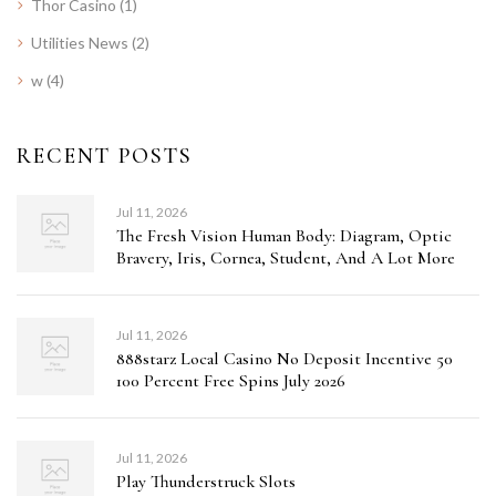
Thor Casino
(1)
Utilities News
(2)
w
(4)
RECENT POSTS
Jul 11, 2026
The Fresh Vision Human Body: Diagram, Optic
Bravery, Iris, Cornea, Student, And A Lot More
Jul 11, 2026
888starz Local Casino No Deposit Incentive 50
100 Percent Free Spins July 2026
Jul 11, 2026
Play Thunderstruck Slots