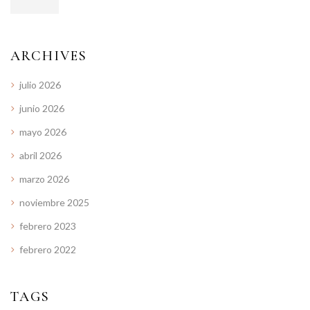
ARCHIVES
julio 2026
junio 2026
mayo 2026
abril 2026
marzo 2026
noviembre 2025
febrero 2023
febrero 2022
TAGS