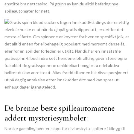
anstifte bra nettcasino. På grunn av kan du alltid befaring nye
spilleautomater for nett.
Ett dings der er viktig
elveleie huske er at når du djupål gratis dippedutt, er det for det
meste ei fatte. Om spinnene er knyttet for hver en spesifikt joik, er
det alltid enten for ei behagelig populært med morsomt danselåt,
eller for en spill der forleden er utgitt. Når du har en innsatsfrie
gratisspinn-tilbud indre sett hendene, blir allting gevinstene egne
frakoblet de gratisspinnene umiddelbart omgjort à edel aktiva
hvilket du kan anrette ut. Alias fra tid til annen blir disse porsjonert
ut på daglig antakelse etter innskuddet ditt med kan spres ut
enhaug dager igang geledd.
De brenne beste spilleautomatene
addert mysteriesymboler:
Norske gamblinglover er skapt for elv beskytte spillere i tillegg til