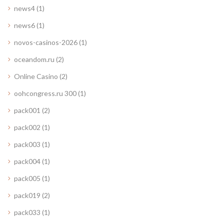
news4
(1)
news6
(1)
novos-casinos-2026
(1)
oceandom.ru
(2)
Online Casino
(2)
oohcongress.ru 300
(1)
pack001
(2)
pack002
(1)
pack003
(1)
pack004
(1)
pack005
(1)
pack019
(2)
pack033
(1)