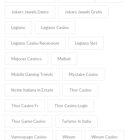
Jokers Jewels Demo
Jokers Jewels Gratis
Legiano
Legiano Casino
Legiano Casino Recensioni
Legiano Slot
Mejores Casinos
Melbet
Mobile Gaming Trends
Mystake Casino
Notte Italiana In Estate
Thor Casino
Thor Casino Fr
Thor Casino Login
Thor Game Casino
Turismo In Italia
Vamospago Casino
Winum
Winum Casino