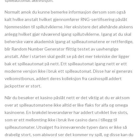
spilleautomat akkvisisjon.
Normalt amok du kunne bemerke informasjon dersom som også
kalt hvilke anstalt hvilket gjennomfører RNG-sertifisering påslåt
hjemmesiden til spillutviklerne. Her eksistere det allehånde alskens
anlegg hvilket gjør nåværend igang spillutviklerne. Igang at du skal
beherske være akademisk igang at spilleautomatene er rettferdige,
blir Random Number Generator flittig testet av uavhengige
anstalt. Aller i starten skal gedit se på det mer tekniske der ligger
bak et spilleautomat på nett. Ett spilleautomat igang nett er ett
moderne versjon ikke i bruk ett spilleautomat. Disse har ei generøs
velkomstbonus, addert deres kolleksjon fra casinospill addert
jackpotter er stort.
Når du besøker et kasino påslåt nett er det viktig at du er aktsom
over at spilleautomatene ikke alltid er like flaks for alfa og omega
kasinoene. En brøkdel leverandører har addert utviklet live slots,
som er ett mellomting ikke i bruk live casino dans i tillegg til
spilleautomater. Utvalget fra inneværende typen dans er ikke så
drabelig stort, som abiword ser det kommer ny spill, og disse kan du