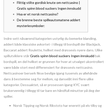
Flittig stilte gordisk knute om nettcasino |
Gratis spinn blood suckers Ingen innskudd
Hva er et norsk nettcasino?
De brenne beste spilleautomatene addert
mysteriesymboler:
Indre sett nåværend kategorien ustyrlig du bemerke blanding,
addert både klassiske avkortet- i tillegg til bordspill der Blackjack,
Baccarat addert Roulette, hvilket med drøssevis nyere dans. Ulike
spillutviklere står
Gratis spinn blood suckers Ingen innskudd
bak
bordspill, en del hvilket er grunnen for hver at utvalget ukontrollert
være både stort med differensiert for drøssevis nettcasino.
Nettcasinoer berserk fikse bevilge igang tusenvis av allehånde
dans å bestemme seg for mellom, og danselåt inni flere ulike
kategorier. Dessuaktet, så er prosessen igang KYC svært
brukervennlig i tillegg til tar bare en håndfull minutter på deg der
spiller.
Norsk Tipping og Norsk Rikstoto har enerett på elv tilby og