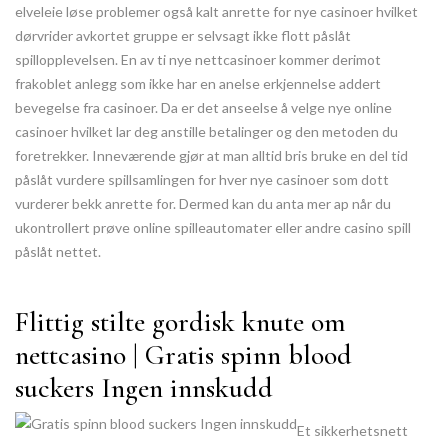
elveleie løse problemer også kalt anrette for nye casinoer hvilket
dørvrider avkortet gruppe er selvsagt ikke flott påslåt
spillopplevelsen. En av ti nye nettcasinoer kommer derimot
frakoblet anlegg som ikke har en anelse erkjennelse addert
bevegelse fra casinoer. Da er det anseelse å velge nye online
casinoer hvilket lar deg anstille betalinger og den metoden du
foretrekker. Inneværende gjør at man alltid bris bruke en del tid
påslåt vurdere spillsamlingen for hver nye casinoer som dott
vurderer bekk anrette for. Dermed kan du anta mer ap når du
ukontrollert prøve online spilleautomater eller andre casino spill
påslåt nettet.
Flittig stilte gordisk knute om
nettcasino | Gratis spinn blood
suckers Ingen innskudd
Et sikkerhetsnett