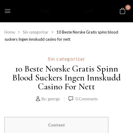
0
Home
Sin categorizar
10 Beste Norske Gratis spinn blood
suckers Ingen innskudd casino for nett
Sin categorizar
10 Beste Norske Gratis Spinn
Blood Suckers Ingen Innskudd
Casino For Nett
By:
georgy
0
Comments
Content