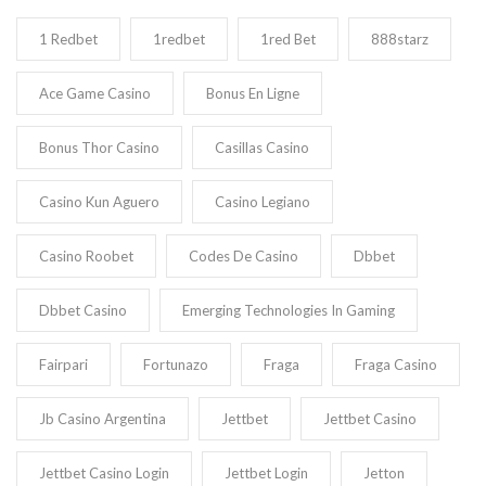
1 Redbet
1redbet
1red Bet
888starz
Ace Game Casino
Bonus En Ligne
Bonus Thor Casino
Casillas Casino
Casino Kun Aguero
Casino Legiano
Casino Roobet
Codes De Casino
Dbbet
Dbbet Casino
Emerging Technologies In Gaming
Fairpari
Fortunazo
Fraga
Fraga Casino
Jb Casino Argentina
Jettbet
Jettbet Casino
Jettbet Casino Login
Jettbet Login
Jetton